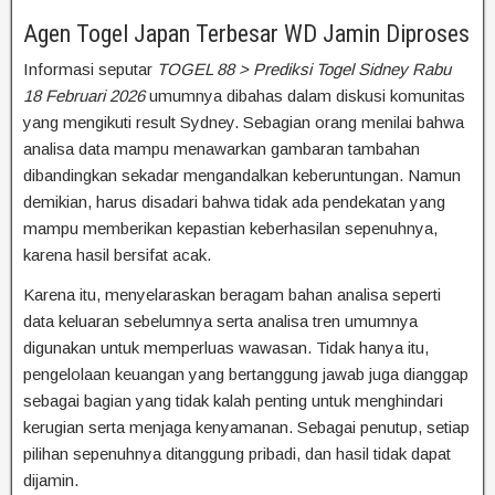
Agen Togel Japan Terbesar WD Jamin Diproses
Informasi seputar
TOGEL 88 > Prediksi Togel Sidney Rabu
18 Februari 2026
umumnya dibahas dalam diskusi komunitas
yang mengikuti result Sydney. Sebagian orang menilai bahwa
analisa data mampu menawarkan gambaran tambahan
dibandingkan sekadar mengandalkan keberuntungan. Namun
demikian, harus disadari bahwa tidak ada pendekatan yang
mampu memberikan kepastian keberhasilan sepenuhnya,
karena hasil bersifat acak.
Karena itu, menyelaraskan beragam bahan analisa seperti
data keluaran sebelumnya serta analisa tren umumnya
digunakan untuk memperluas wawasan. Tidak hanya itu,
pengelolaan keuangan yang bertanggung jawab juga dianggap
sebagai bagian yang tidak kalah penting untuk menghindari
kerugian serta menjaga kenyamanan. Sebagai penutup, setiap
pilihan sepenuhnya ditanggung pribadi, dan hasil tidak dapat
dijamin.