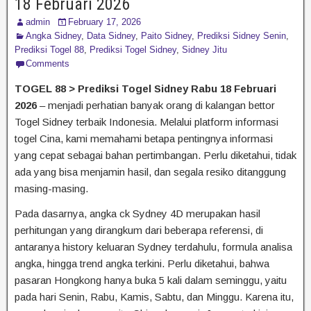
18 Februari 2026
admin
February 17, 2026
Angka Sidney
,
Data Sidney
,
Paito Sidney
,
Prediksi Sidney Senin
,
Prediksi Togel 88
,
Prediksi Togel Sidney
,
Sidney Jitu
Comments
TOGEL 88 > Prediksi Togel Sidney Rabu 18 Februari
2026
– menjadi perhatian banyak orang di kalangan bettor
Togel Sidney terbaik Indonesia. Melalui platform informasi
togel Cina, kami memahami betapa pentingnya informasi
yang cepat sebagai bahan pertimbangan. Perlu diketahui, tidak
ada yang bisa menjamin hasil, dan segala resiko ditanggung
masing-masing.
Pada dasarnya, angka ck Sydney 4D merupakan hasil
perhitungan yang dirangkum dari beberapa referensi, di
antaranya history keluaran Sydney terdahulu, formula analisa
angka, hingga trend angka terkini. Perlu diketahui, bahwa
pasaran Hongkong hanya buka 5 kali dalam seminggu, yaitu
pada hari Senin, Rabu, Kamis, Sabtu, dan Minggu. Karena itu,