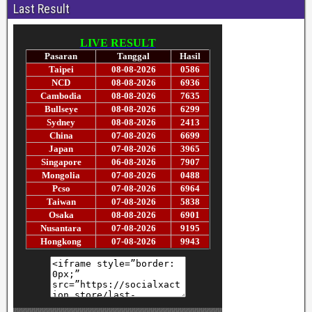
Last Result