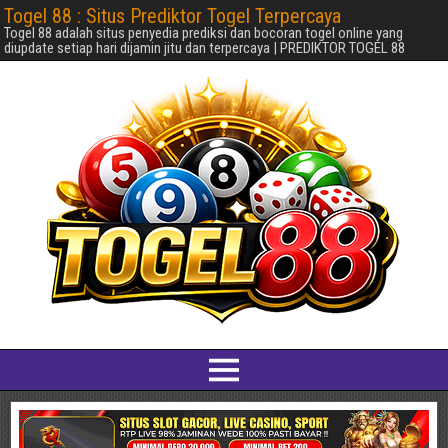
Togel 88 : Situs Prediktor Togel Terpercaya
Togel 88 adalah situs penyedia prediksi dan bocoran togel online yang
diupdate setiap hari dijamin jitu dan terpercaya | PREDIKTOR TOGEL 88