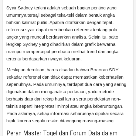
Syair Sydney terkini adalah sebuah bagian penting yang
umumnya tersaji sebagai teka-teki dalam bentuk angka
bahkan kalimat puitis. Apabila ditafsirkan dengan tepat,
referensi syair dapat memberikan referensi tentang pola
angka yang muncul berdasarkan analisa. Selain itu, paito
lengkap Sydney yang dihadirkan dalam grafik berwarna
mampu mempercepat pembaca melihat trend dan angka
tertentu berdasarkan riwayat keluaran.
Meskipun demikian, harus disadari bahwa Bocoran SDY
sekadar referensi dan tidak dapat memastikan keberhasilan
sepenuhnya. Pada umumnya, terdapat dua cara yang sering
digunakan dalam menganalisa perkiraan, yaitu metode
berbasis data dari rekap hasil lama serta pendekatan non-
teknis seperti interpretasi mimpi atau angka keberuntungan.
Pada akhirnya, setiap informasi seharusnya dipakai secara
bijak, karena segala resiko ditanggung masing-masing.
Peran Master Togel dan Forum Data dalam