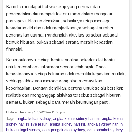
Kami berpendapat bahwa sikap yang cermat dan
pengendalian diri menjadi faktor utama dalam mengatur
partisipasi. Namun demikian, sebaiknya tetap menjaga
kesadaran diri dan tidak menjadikannya sebagai sumber
penghasilan utama. Pandanglah aktivitas tersebut sebagai
bentuk hiburan, bukan sebagai sarana meraih kepastian
finansial.
Kesimpulannya, setiap bentuk analisa sekadar alat bantu
untuk memahami informasi secara lebih bijak. Pada
kenyataannya, setiap keluaran tidak memiliki kepastian mutlak,
sehingga tidak ada metode yang bisa memastikan
keberhasilan. Dengan demikian, penting untuk selalu bersikap
realistis dan menganggap aktivitas tersebut sebagai hiburan
semata, bukan sebagai cara meraih keuntungan pasti.
Updated: February 17, 2026 — 11:06 pm
Tags:
angka keluar sidney
,
angka keluar sidney hari ini
,
angka keluar
sidney hari ini live result
,
angka sidney hari ini
,
angka sydney hari ini
,
bukaan togel sidney
,
data pengeluaran sydney
,
data sahabat sydney
,