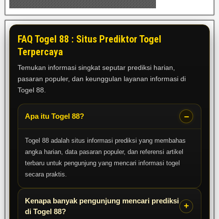
FAQ Togel 88 : Situs Prediktor Togel
Terpercaya
Temukan informasi singkat seputar prediksi harian,
pasaran populer, dan keunggulan layanan informasi di
Togel 88.
Apa itu Togel 88?
Togel 88 adalah situs informasi prediksi yang membahas
angka harian, data pasaran populer, dan referensi artikel
terbaru untuk pengunjung yang mencari informasi togel
secara praktis.
Kenapa banyak pengunjung mencari prediksi
di Togel 88?