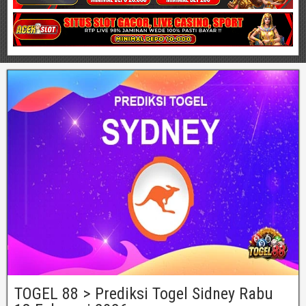
TOGEL 88 > Prediksi Togel Sidney Rabu