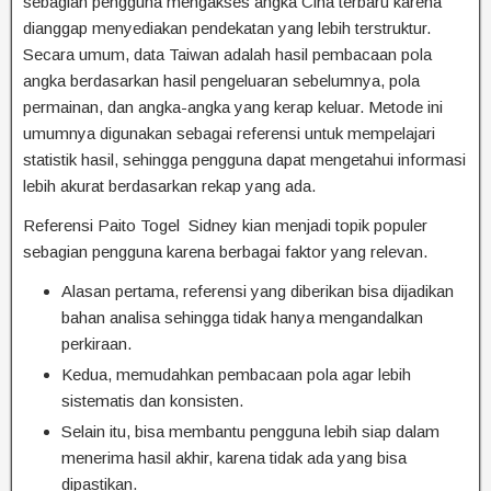
sebagian pengguna mengakses angka Cina terbaru karena
dianggap menyediakan pendekatan yang lebih terstruktur.
Secara umum, data Taiwan adalah hasil pembacaan pola
angka berdasarkan hasil pengeluaran sebelumnya, pola
permainan, dan angka-angka yang kerap keluar. Metode ini
umumnya digunakan sebagai referensi untuk mempelajari
statistik hasil, sehingga pengguna dapat mengetahui informasi
lebih akurat berdasarkan rekap yang ada.
Referensi Paito Togel Sidney kian menjadi topik populer
sebagian pengguna karena berbagai faktor yang relevan.
Alasan pertama, referensi yang diberikan bisa dijadikan
bahan analisa sehingga tidak hanya mengandalkan
perkiraan.
Kedua, memudahkan pembacaan pola agar lebih
sistematis dan konsisten.
Selain itu, bisa membantu pengguna lebih siap dalam
menerima hasil akhir, karena tidak ada yang bisa
dipastikan.