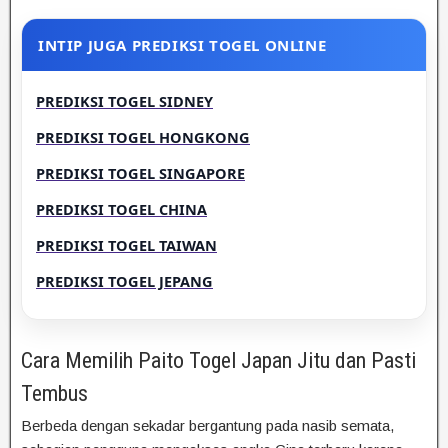
INTIP JUGA PREDIKSI TOGEL ONLINE
PREDIKSI TOGEL SIDNEY
PREDIKSI TOGEL HONGKONG
PREDIKSI TOGEL SINGAPORE
PREDIKSI TOGEL CHINA
PREDIKSI TOGEL TAIWAN
PREDIKSI TOGEL JEPANG
Cara Memilih Paito Togel Japan Jitu dan Pasti
Tembus
Berbeda dengan sekadar bergantung pada nasib semata,