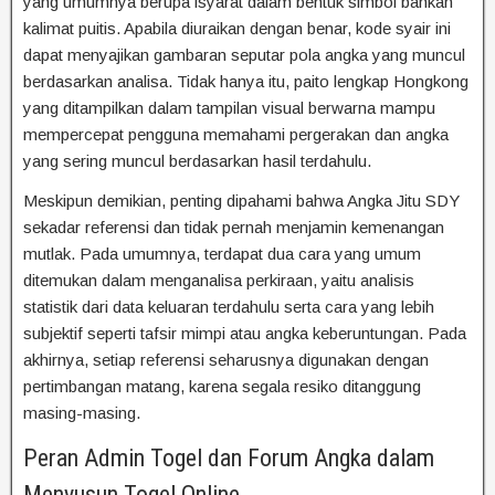
yang umumnya berupa isyarat dalam bentuk simbol bahkan
kalimat puitis. Apabila diuraikan dengan benar, kode syair ini
dapat menyajikan gambaran seputar pola angka yang muncul
berdasarkan analisa. Tidak hanya itu, paito lengkap Hongkong
yang ditampilkan dalam tampilan visual berwarna mampu
mempercepat pengguna memahami pergerakan dan angka
yang sering muncul berdasarkan hasil terdahulu.
Meskipun demikian, penting dipahami bahwa Angka Jitu SDY
sekadar referensi dan tidak pernah menjamin kemenangan
mutlak. Pada umumnya, terdapat dua cara yang umum
ditemukan dalam menganalisa perkiraan, yaitu analisis
statistik dari data keluaran terdahulu serta cara yang lebih
subjektif seperti tafsir mimpi atau angka keberuntungan. Pada
akhirnya, setiap referensi seharusnya digunakan dengan
pertimbangan matang, karena segala resiko ditanggung
masing-masing.
Peran Admin Togel dan Forum Angka dalam
Menyusun Togel Online