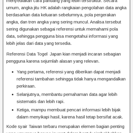
menyediakan cara pandang yang lebih terstruktur. Secara
umum, angka jitu HK adalah rangkaian pengolahan data angka
berdasarkan data keluaran sebelumnya, pola pergerakan
angka, dan tren angka yang sering muncul. Analisa tersebut
sering digunakan sebagai referensi untuk memahami pola
data, sehingga pengguna bisa mengetahui informasi yang
lebih jelas dari data yang tersedia.
Referensi Data Togel Japan kian menjadi incaran sebagian
pengguna karena sejumlah alasan yang relevan.
Yang pertama, referensi yang diberikan dapat menjadi
referensi tambahan sehingga tidak hanya mengandalkan
perkiraan.
Selanjutnya, membantu pemahaman data agar lebih
sistematis dan lebih rapi.
Ketiga, mampu membuat pencari informasi lebih bijak
dalam menyikapi hasil, karena hasil tetap bersifat acak.
Kode syair Taiwan terbaru merupakan elemen bagian penting