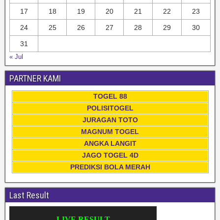
17
18
19
20
21
22
23
24
25
26
27
28
29
30
31
« Jul
PARTNER KAMI
TOGEL 88
POLISITOGEL
JURAGAN TOTO
MAGNUM TOGEL
ANGKA LANGIT
JAGO TOGEL 4D
PREDIKSI BOLA MERAH
Last Result