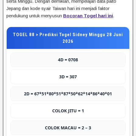
serta Minggu. Dengan demikian, mempelajari data paito
Jepang dan kode syair Taiwan hari ini menjadi faktor
pendukung untuk menyusun
Bocoran Togel hari ini
.
TOGEL 88 > Prediksi Togel Sidney Minggu 28 Juni
2026
4D = 0708
3D = 307
2D = 67*51*80*51*87*50*62*14*86*40*01
COLOK JITU = 1
COLOK MACAU = 2 – 3