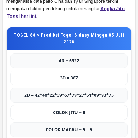
menganalisa data paito Cina dan syair Singapore terkini
merupakan faktor pendukung untuk merangkai
Angka Jitu
Togel hari ini
.
TOGEL 88 > Prediksi Togel Sidney Minggu 05 Juli
2026
4D = 6922
3D = 387
2D = 42*40*22*39*67*79*27*51*09*93*75
COLOK JITU = 8
COLOK MACAU = 5 – 5