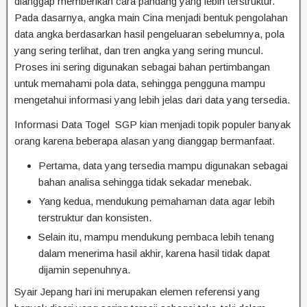
dianggap memberikan cara pandang yang lebih terstruktur.
Pada dasarnya, angka main Cina menjadi bentuk pengolahan
data angka berdasarkan hasil pengeluaran sebelumnya, pola
yang sering terlihat, dan tren angka yang sering muncul.
Proses ini sering digunakan sebagai bahan pertimbangan
untuk memahami pola data, sehingga pengguna mampu
mengetahui informasi yang lebih jelas dari data yang tersedia.
Informasi Data Togel SGP kian menjadi topik populer banyak
orang karena beberapa alasan yang dianggap bermanfaat.
Pertama, data yang tersedia mampu digunakan sebagai
bahan analisa sehingga tidak sekadar menebak.
Yang kedua, mendukung pemahaman data agar lebih
terstruktur dan konsisten.
Selain itu, mampu mendukung pembaca lebih tenang
dalam menerima hasil akhir, karena hasil tidak dapat
dijamin sepenuhnya.
Syair Jepang hari ini merupakan elemen referensi yang