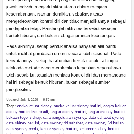
jawab individu menjadi faktor utama dalam menjaga
keseimbangan. Namun demikian, sebaiknya tetap
mengedepankan kontrol diri dan tidak menjadikannya sebagai
pendapatan tetap. Pandanglah aktivitas tersebut sebagai
bentuk hiburan, dan bukan sebagai jaminan keuntungan.
Pada akhirnya, setiap bentuk analisa hanyalah alat bantu
untuk melihat gambaran umum secara lebih rasional. Pada
kenyataannya, setiap hasil undian bersifat acak, sehingga
tidak ada metode yang memberikan kepastian sepenuhnya.
Oleh sebab itu, tetaplah menjaga kontrol diri dan memandang
hal ini sebagai bentuk hiburan, bukan sebagai sumber
penghasilan.
Updated: July 4, 2026 — 9:59 pm
Tags:
angka keluar sidney
,
angka keluar sidney hari ini
,
angka keluar
sidney hari ini live result
,
angka sidney hari ini
,
angka sydney hari ini
,
bukaan togel sidney
,
data pengeluaran sydney
,
data sahabat sydney
,
data sidney hari ini
,
data sydney 4d sahabat
,
data sydney 6d harian
,
data sydney pools
,
keluar sydney hari ini
,
keluaran sidney hari ini
,