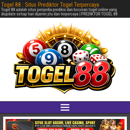
Togel 88 : Situs Prediktor Togel Terpercaya
Togel 88 adalah situs penyedia prediksi dan bocoran togel online yang
diupdate setiap hari dijamin jitu dan terpercaya | PREDIKTOR TOGEL 88