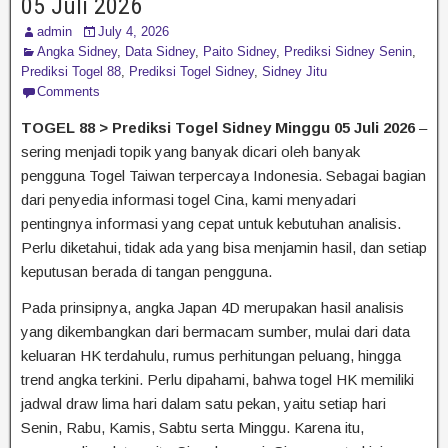
05 Juli 2026
admin
July 4, 2026
Angka Sidney
,
Data Sidney
,
Paito Sidney
,
Prediksi Sidney Senin
,
Prediksi Togel 88
,
Prediksi Togel Sidney
,
Sidney Jitu
Comments
TOGEL 88 > Prediksi Togel Sidney Minggu 05 Juli 2026
–
sering menjadi topik yang banyak dicari oleh banyak
pengguna Togel Taiwan terpercaya Indonesia. Sebagai bagian
dari penyedia informasi togel Cina, kami menyadari
pentingnya informasi yang cepat untuk kebutuhan analisis.
Perlu diketahui, tidak ada yang bisa menjamin hasil, dan setiap
keputusan berada di tangan pengguna.
Pada prinsipnya, angka Japan 4D merupakan hasil analisis
yang dikembangkan dari bermacam sumber, mulai dari data
keluaran HK terdahulu, rumus perhitungan peluang, hingga
trend angka terkini. Perlu dipahami, bahwa togel HK memiliki
jadwal draw lima hari dalam satu pekan, yaitu setiap hari
Senin, Rabu, Kamis, Sabtu serta Minggu. Karena itu,