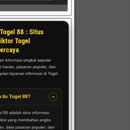
Togel 88 : Situs
iktor Togel
ercaya
n informasi singkat seputar
si harian, pasaran populer, dan
ulan layanan informasi di Togel
 itu Togel 88?
l 88 adalah situs informasi
diksi yang membahas angka
an, data pasaran populer, dan