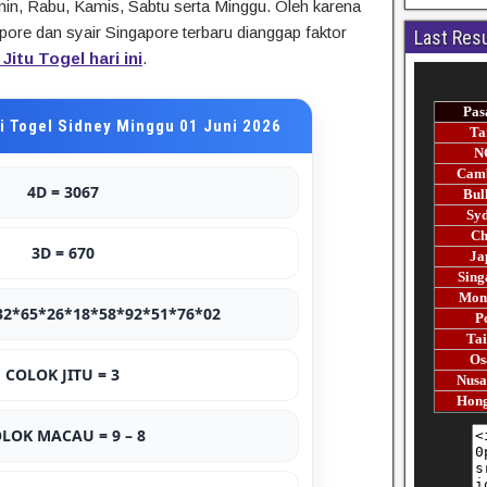
nin, Rabu, Kamis, Sabtu serta Minggu. Oleh karena
apore dan syair Singapore terbaru dianggap faktor
Last Resu
Jitu Togel hari ini
.
i Togel Sidney Minggu 01 Juni 2026
4D = 3067
3D = 670
32*65*26*18*58*92*51*76*02
COLOK JITU = 3
LOK MACAU = 9 – 8