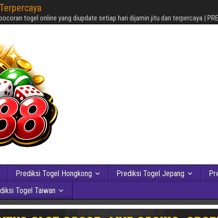
 Terpercaya
 bocoran togel online yang diupdate setiap hari dijamin jitu dan terpercaya | 
Prediksi Togel Hongkong
Prediksi Togel Jepang
Pr
diksi Togel Taiwan