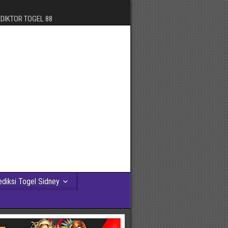
PREDIKTOR TOGEL 88
ediksi Togel Sidney