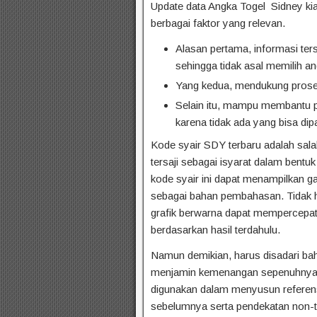
Update data Angka Togel Sidney kia
berbagai faktor yang relevan.
Alasan pertama, informasi ter
sehingga tidak asal memilih an
Yang kedua, mendukung proses 
Selain itu, mampu membantu p
karena tidak ada yang bisa dip
Kode syair SDY terbaru adalah sal
tersaji sebagai isyarat dalam bentuk
kode syair ini dapat menampilkan 
sebagai bahan pembahasan. Tidak ha
grafik berwarna dapat mempercepa
berdasarkan hasil terdahulu.
Namun demikian, harus disadari bah
menjamin kemenangan sepenuhnya. 
digunakan dalam menyusun referensi 
sebelumnya serta pendekatan non-te