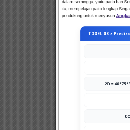
dalam seminggu, yaitu pada hari Se
itu, mempelajari paito lengkap Sing
pendukung untuk menyusun
Angka 
TOGEL 88 > Prediks
2D = 40*75*
CO