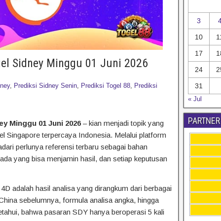
3
10
1
17
1
gel Sidney Minggu 01 Juni 2026
24
2
dney
,
Prediksi Sidney Senin
,
Prediksi Togel 88
,
Prediksi
31
« Jul
PARTNER
ey Minggu 01 Juni 2026
– kian menjadi topik yang
gel Singapore terpercaya Indonesia. Melalui platform
dari perlunya referensi terbaru sebagai bahan
k ada yang bisa menjamin hasil, dan setiap keputusan
4D adalah hasil analisa yang dirangkum dari berbagai
 China sebelumnya, formula analisa angka, hingga
ketahui, bahwa pasaran SDY hanya beroperasi 5 kali