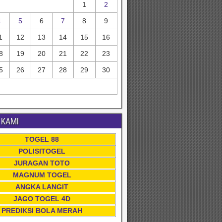
1
2
4
5
6
7
8
9
1
12
13
14
15
16
8
19
20
21
22
23
5
26
27
28
29
30
 KAMI
TOGEL 88
POLISITOGEL
JURAGAN TOTO
MAGNUM TOGEL
ANGKA LANGIT
JAGO TOGEL 4D
PREDIKSI BOLA MERAH