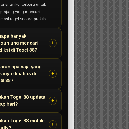
rensi artikel terbaru untuk
gunjung yang mencari
rmasi togel secara praktis.
apa banyak
gunjung mencari
diksi di Togel 88?
aran apa saja yang
sanya dibahas di
el 88?
kah Togel 88 update
iap hari?
kah Togel 88 mobile
endly?