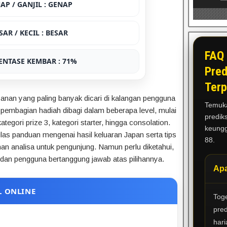
AP / GANJIL : GENAP
SAR / KECIL : BESAR
FAQ 
ENTASE KEMBAR : 71%
Pred
Terp
anan yang paling banyak dicari di kalangan pengguna
Temuka
 pembagian hadiah dibagi dalam beberapa level, mulai
predik
ategori prize 3, kategori starter, hingga consolation.
keungg
as panduan mengenai hasil keluaran Japan serta tips
88.
han analisa untuk pengunjung. Namun perlu diketahui,
, dan pengguna bertanggung jawab atas pilihannya.
Apa
L ONLINE
Toge
pre
hari