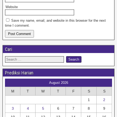
Website
Save my name, email, and website in this browser for the next
time I comment.
Cari
Prediksi Harian
August 2026
M
T
W
T
F
S
S
1
2
3
4
5
6
7
8
9