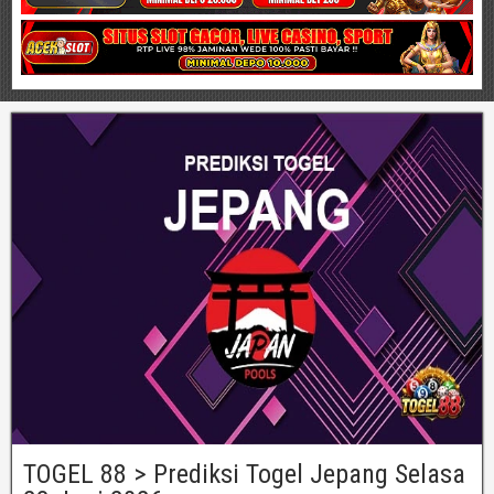
TOGEL 88 > Prediksi Togel Jepang Selasa