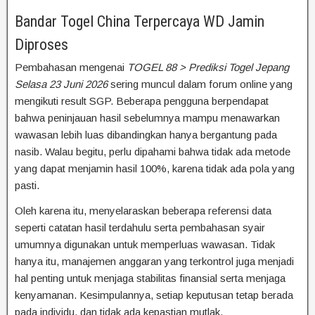
Bandar Togel China Terpercaya WD Jamin
Diproses
Pembahasan mengenai
TOGEL 88 > Prediksi Togel Jepang
Selasa 23 Juni 2026
sering muncul dalam forum online yang
mengikuti result SGP. Beberapa pengguna berpendapat
bahwa peninjauan hasil sebelumnya mampu menawarkan
wawasan lebih luas dibandingkan hanya bergantung pada
nasib. Walau begitu, perlu dipahami bahwa tidak ada metode
yang dapat menjamin hasil 100%, karena tidak ada pola yang
pasti.
Oleh karena itu, menyelaraskan beberapa referensi data
seperti catatan hasil terdahulu serta pembahasan syair
umumnya digunakan untuk memperluas wawasan. Tidak
hanya itu, manajemen anggaran yang terkontrol juga menjadi
hal penting untuk menjaga stabilitas finansial serta menjaga
kenyamanan. Kesimpulannya, setiap keputusan tetap berada
pada individu, dan tidak ada kepastian mutlak.