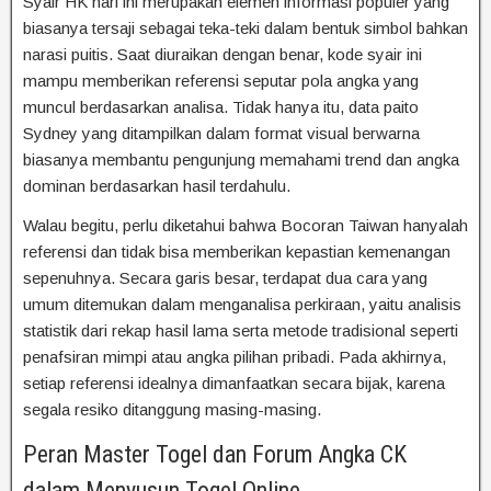
Syair HK hari ini merupakan elemen informasi populer yang
biasanya tersaji sebagai teka-teki dalam bentuk simbol bahkan
narasi puitis. Saat diuraikan dengan benar, kode syair ini
mampu memberikan referensi seputar pola angka yang
muncul berdasarkan analisa. Tidak hanya itu, data paito
Sydney yang ditampilkan dalam format visual berwarna
biasanya membantu pengunjung memahami trend dan angka
dominan berdasarkan hasil terdahulu.
Walau begitu, perlu diketahui bahwa Bocoran Taiwan hanyalah
referensi dan tidak bisa memberikan kepastian kemenangan
sepenuhnya. Secara garis besar, terdapat dua cara yang
umum ditemukan dalam menganalisa perkiraan, yaitu analisis
statistik dari rekap hasil lama serta metode tradisional seperti
penafsiran mimpi atau angka pilihan pribadi. Pada akhirnya,
setiap referensi idealnya dimanfaatkan secara bijak, karena
segala resiko ditanggung masing-masing.
Peran Master Togel dan Forum Angka CK
dalam Menyusun Togel Online