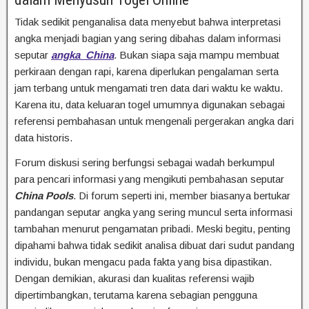
Tidak sedikit penganalisa data menyebut bahwa interpretasi
angka menjadi bagian yang sering dibahas dalam informasi
seputar
angka China
. Bukan siapa saja mampu membuat
perkiraan dengan rapi, karena diperlukan pengalaman serta
jam terbang untuk mengamati tren data dari waktu ke waktu.
Karena itu, data keluaran togel umumnya digunakan sebagai
referensi pembahasan untuk mengenali pergerakan angka dari
data historis.
Forum diskusi sering berfungsi sebagai wadah berkumpul
para pencari informasi yang mengikuti pembahasan seputar
China Pools
. Di forum seperti ini, member biasanya bertukar
pandangan seputar angka yang sering muncul serta informasi
tambahan menurut pengamatan pribadi. Meski begitu, penting
dipahami bahwa tidak sedikit analisa dibuat dari sudut pandang
individu, bukan mengacu pada fakta yang bisa dipastikan.
Dengan demikian, akurasi dan kualitas referensi wajib
dipertimbangkan, terutama karena sebagian pengguna