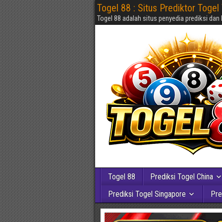
Togel 88 : Situs Prediktor Togel
Togel 88 adalah situs penyedia prediksi dan
Togel 88
Prediksi Togel China
Prediksi Togel Singapore
Pre