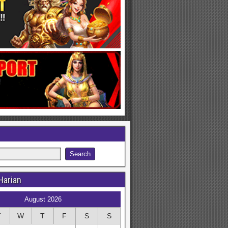
Harian
August 2026
T
W
T
F
S
S