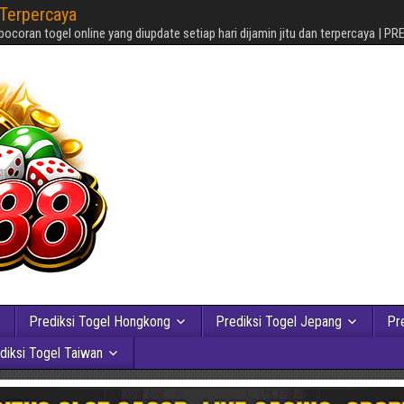
 Terpercaya
 bocoran togel online yang diupdate setiap hari dijamin jitu dan terpercaya | 
Prediksi Togel Hongkong
Prediksi Togel Jepang
Pr
diksi Togel Taiwan