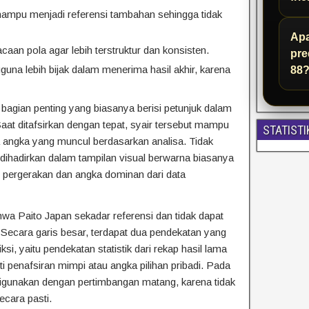
mampu menjadi referensi tambahan sehingga tidak
Apa
an pola agar lebih terstruktur dan konsisten.
pre
na lebih bijak dalam menerima hasil akhir, karena
88
 bagian penting yang biasanya berisi petunjuk dalam
Saat ditafsirkan dengan tepat, syair tersebut mampu
STATISTI
 angka yang muncul berdasarkan analisa. Tidak
 dihadirkan dalam tampilan visual berwarna biasanya
rgerakan dan angka dominan dari data
wa Paito Japan sekadar referensi dan tidak dapat
 Secara garis besar, terdapat dua pendekatan yang
i, yaitu pendekatan statistik dari rekap hasil lama
rti penafsiran mimpi atau angka pilihan pribadi. Pada
 digunakan dengan pertimbangan matang, karena tidak
ecara pasti.