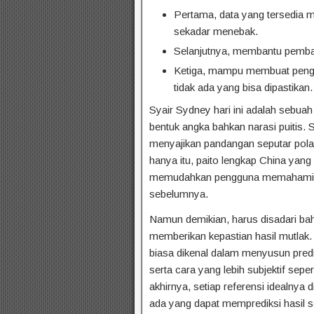
Pertama, data yang tersedia 
sekadar menebak.
Selanjutnya, membantu pembaca
Ketiga, mampu membuat penggu
tidak ada yang bisa dipastikan.
Syair Sydney hari ini adalah sebuah
bentuk angka bahkan narasi puitis. 
menyajikan pandangan seputar pola
hanya itu, paito lengkap China yang
memudahkan pengguna memahami pe
sebelumnya.
Namun demikian, harus disadari bah
memberikan kepastian hasil mutlak.
biasa dikenal dalam menyusun prediks
serta cara yang lebih subjektif sepe
akhirnya, setiap referensi idealnya
ada yang dapat memprediksi hasil s