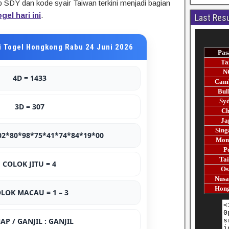
p SDY dan kode syair Taiwan terkini menjadi bagian
gel hari ini
.
Last Resu
i Togel Hongkong Rabu 24 Juni 2026
4D = 1433
3D = 307
02*80*98*75*41*74*84*19*00
COLOK JITU = 4
LOK MACAU = 1 – 3
AP / GANJIL : GANJIL