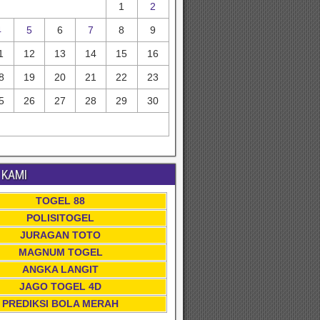
1
2
4
5
6
7
8
9
1
12
13
14
15
16
8
19
20
21
22
23
5
26
27
28
29
30
 KAMI
TOGEL 88
POLISITOGEL
JURAGAN TOTO
MAGNUM TOGEL
ANGKA LANGIT
JAGO TOGEL 4D
PREDIKSI BOLA MERAH