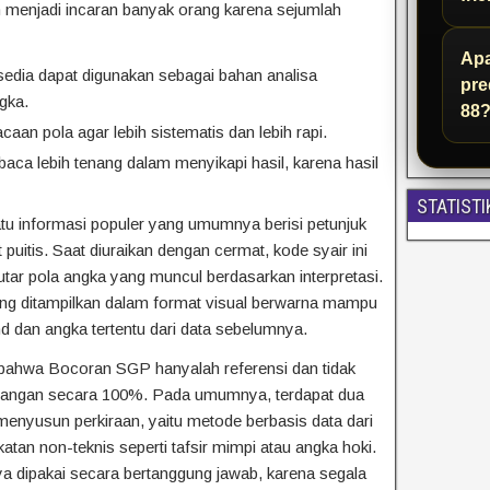
menjadi incaran banyak orang karena sejumlah
Apa
sedia dapat digunakan sebagai bahan analisa
pre
gka.
88
an pola agar lebih sistematis dan lebih rapi.
ca lebih tenang dalam menyikapi hasil, karena hasil
STATISTI
satu informasi populer yang umumnya berisi petunjuk
puitis. Saat diuraikan dengan cermat, kode syair ini
r pola angka yang muncul berdasarkan interpretasi.
ang ditampilkan dalam format visual berwarna mampu
 dan angka tertentu dari data sebelumnya.
bahwa Bocoran SGP hanyalah referensi dan tidak
nangan secara 100%. Pada umumnya, terdapat dua
nyusun perkiraan, yaitu metode berbasis data dari
atan non-teknis seperti tafsir mimpi atau angka hoki.
ya dipakai secara bertanggung jawab, karena segala