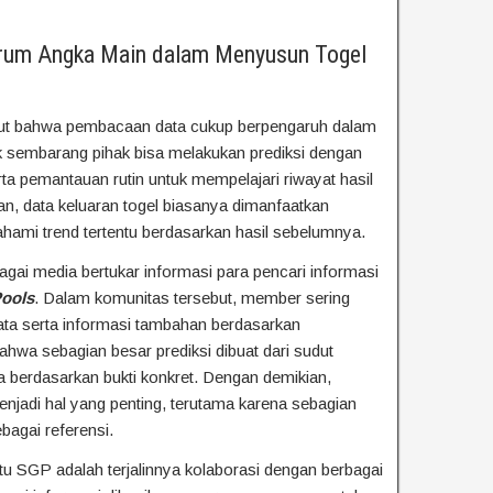
orum Angka Main dalam Menyusun Togel
ut bahwa pembacaan data cukup berpengaruh dalam
ak sembarang pihak bisa melakukan prediksi dengan
ta pemantauan rutin untuk mempelajari riwayat hasil
an, data keluaran togel biasanya dimanfaatkan
hami trend tertentu berdasarkan hasil sebelumnya.
agai media bertukar informasi para pencari informasi
ools
. Dalam komunitas tersebut, member sering
ta serta informasi tambahan berdasarkan
ahwa sebagian besar prediksi dibuat dari sudut
 berdasarkan bukti konkret. Dengan demikian,
enjadi hal yang penting, terutama karena sebagian
agai referensi.
u SGP adalah terjalinnya kolaborasi dengan berbagai