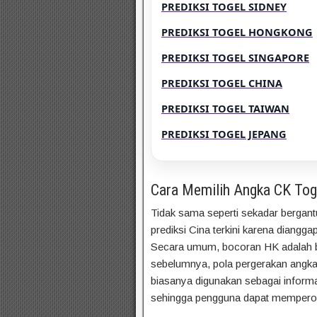
PREDIKSI TOGEL SIDNEY
PREDIKSI TOGEL HONGKONG
PREDIKSI TOGEL SINGAPORE
PREDIKSI TOGEL CHINA
PREDIKSI TOGEL TAIWAN
PREDIKSI TOGEL JEPANG
Cara Memilih Angka CK Toge
Tidak sama seperti sekadar bergant
prediksi Cina terkini karena diangg
Secara umum, bocoran HK adalah be
sebelumnya, pola pergerakan angka,
biasanya digunakan sebagai informas
sehingga pengguna dapat memperoleh