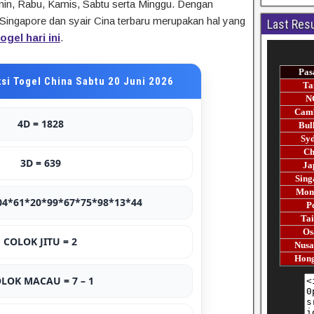
nin, Rabu, Kamis, Sabtu serta Minggu. Dengan
Singapore dan syair Cina terbaru merupakan hal yang
Last Resu
ogel hari ini
.
si Togel China Sabtu 20 Juni 2026
4D = 1828
3D = 639
04*61*20*99*67*75*98*13*44
COLOK JITU = 2
LOK MACAU = 7 – 1