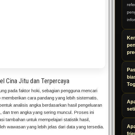
refe
pen
info
Ken
pen
pre
Pas
bia
l Cina Jitu dan Terpercaya
Tog
ung pada faktor hoki, sebagian pengguna mencari
ap memberikan cara pandang yang lebih sistematis.
Apa
ntuk analisis angka berdasarkan hasil pengeluaran
set
 dan tren angka yang sering muncul. Proses ini
i tambahan untuk mempelajari statistik hasil,
Apa
 wawasan yang lebih jelas dari data yang tersedia.
fri