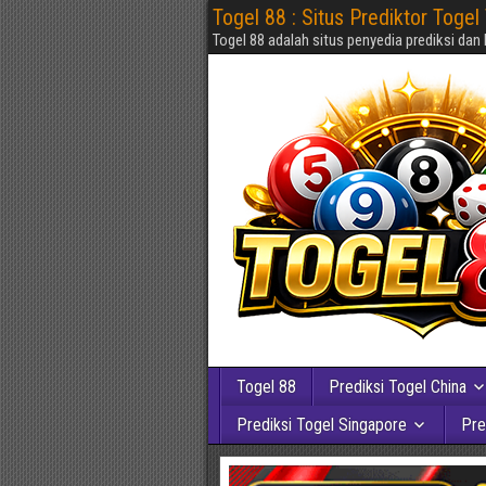
Togel 88 : Situs Prediktor Togel
Togel 88 adalah situs penyedia prediksi dan
Togel 88
Prediksi Togel China
Prediksi Togel Singapore
Pre