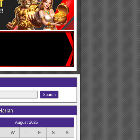
Harian
August 2026
T
W
T
F
S
S