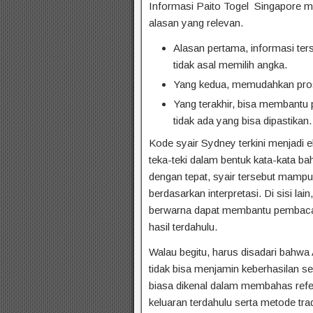
Informasi Paito Togel Singapore me
alasan yang relevan.
Alasan pertama, informasi ter
tidak asal memilih angka.
Yang kedua, memudahkan proses
Yang terakhir, bisa membantu 
tidak ada yang bisa dipastikan.
Kode syair Sydney terkini menjadi e
teka-teki dalam bentuk kata-kata ba
dengan tepat, syair tersebut mamp
berdasarkan interpretasi. Di sisi lai
berwarna dapat membantu pembaca
hasil terdahulu.
Walau begitu, harus disadari bah
tidak bisa menjamin keberhasilan 
biasa dikenal dalam membahas refere
keluaran terdahulu serta metode trad