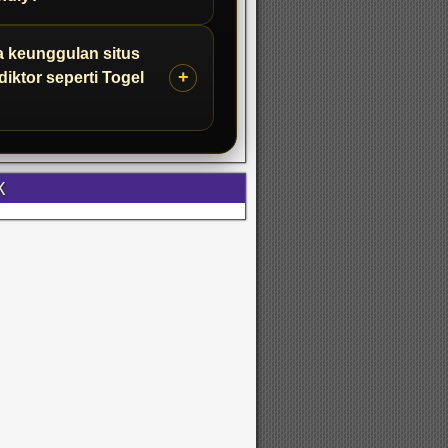
 keunggulan situs
diktor seperti Togel
?
K