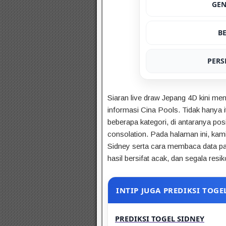
GEN
BE
PERS
Siaran live draw Jepang 4D kini men
informasi Cina Pools. Tidak hanya 
beberapa kategori, di antaranya posis
consolation. Pada halaman ini, kam
Sidney serta cara membaca data pait
hasil bersifat acak, dan segala resik
INTIP JUGA PREDIKSI TOGE
PREDIKSI TOGEL SIDNEY