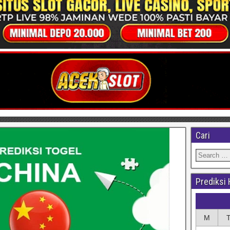
Cari
Prediksi 
M