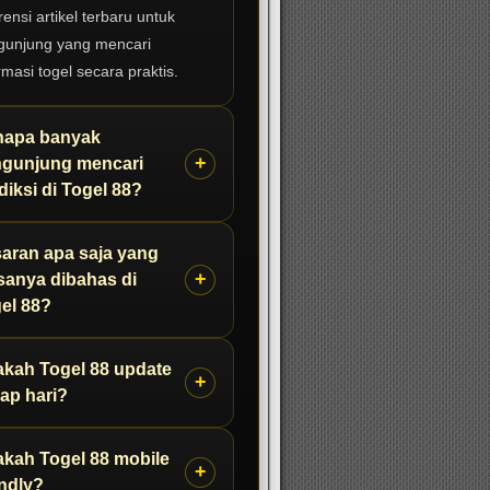
rensi artikel terbaru untuk
gunjung yang mencari
rmasi togel secara praktis.
apa banyak
gunjung mencari
diksi di Togel 88?
aran apa saja yang
sanya dibahas di
el 88?
kah Togel 88 update
iap hari?
kah Togel 88 mobile
endly?