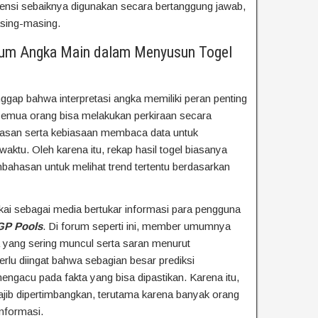
erensi sebaiknya digunakan secara bertanggung jawab,
asing-masing.
rum Angka Main dalam Menyusun Togel
gap bahwa interpretasi angka memiliki peran penting
 semua orang bisa melakukan perkiraan secara
asan serta kebiasaan membaca data untuk
waktu. Oleh karena itu, rekap hasil togel biasanya
bahasan untuk melihat trend tertentu berdasarkan
kai sebagai media bertukar informasi para pengguna
GP Pools
. Di forum seperti ini, member umumnya
yang sering muncul serta saran menurut
erlu diingat bahwa sebagian besar prediksi
mengacu pada fakta yang bisa dipastikan. Karena itu,
wajib dipertimbangkan, terutama karena banyak orang
nformasi.