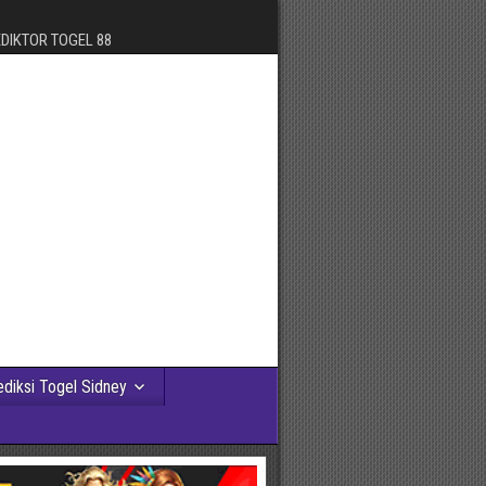
PREDIKTOR TOGEL 88
ediksi Togel Sidney