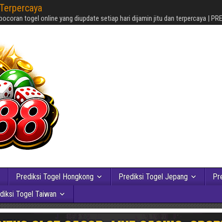
 Terpercaya
 bocoran togel online yang diupdate setiap hari dijamin jitu dan terpercaya | 
Prediksi Togel Hongkong
Prediksi Togel Jepang
Pr
diksi Togel Taiwan