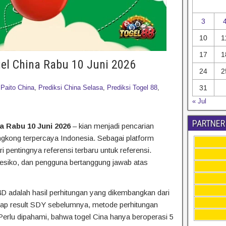
3
10
1
17
1
gel China Rabu 10 Juni 2026
24
2
,
Paito China
,
Prediksi China Selasa
,
Prediksi Togel 88
,
31
« Jul
PARTNER
a Rabu 10 Juni 2026
– kian menjadi pencarian
ngkong terpercaya Indonesia. Sebagai platform
 pentingnya referensi terbaru untuk referensi.
resiko, dan pengguna bertanggung jawab atas
 4D adalah hasil perhitungan yang dikembangkan dari
ekap result SDY sebelumnya, metode perhitungan
i. Perlu dipahami, bahwa togel Cina hanya beroperasi 5