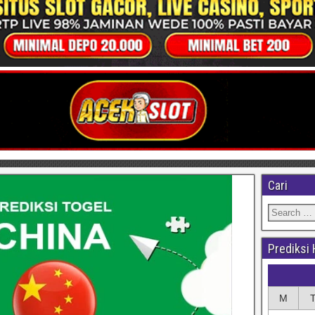
Cari
Prediksi 
M