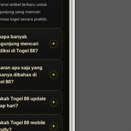
rensi artikel terbaru untuk
gunjung yang mencari
rmasi togel secara praktis.
apa banyak
gunjung mencari
diksi di Togel 88?
aran apa saja yang
sanya dibahas di
el 88?
kah Togel 88 update
iap hari?
kah Togel 88 mobile
endly?