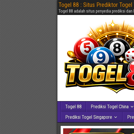
Togel 88 : Situs Prediktor Togel
Togel 88 adalah situs penyedia prediksi dan
Togel 88
Prediksi Togel China
Prediksi Togel Singapore
Pre