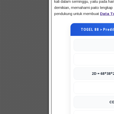
kali dalam seminggu, yaitu pada ha
demikian, memahami paito lengkap T
pendukung untuk membuat
Data To
TOGEL 88 > Predi
2D = 68*38*
CO