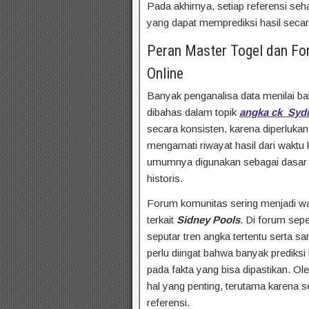
Pada akhirnya, setiap referensi seh
yang dapat memprediksi hasil secara
Peran Master Togel dan Fo
Online
Banyak penganalisa data menilai ba
dibahas dalam topik
angka ck Syd
secara konsisten, karena diperluk
mengamati riwayat hasil dari waktu k
umumnya digunakan sebagai dasar a
historis.
Forum komunitas sering menjadi wad
terkait
Sidney Pools
. Di forum sepe
seputar tren angka tertentu serta 
perlu diingat bahwa banyak prediksi 
pada fakta yang bisa dipastikan. Ole
hal yang penting, terutama karena 
referensi.