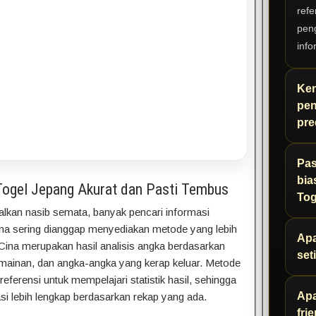
refe
pen
info
Ken
pen
pre
Pas
bia
Togel Jepang Akurat dan Pasti Tembus
Tog
lkan nasib semata, banyak pencari informasi
na sering dianggap menyediakan metode yang lebih
Apa
 Cina merupakan hasil analisis angka berdasarkan
set
rmainan, dan angka-angka yang kerap keluar. Metode
ferensi untuk mempelajari statistik hasil, sehingga
Apa
i lebih lengkap berdasarkan rekap yang ada.
fri