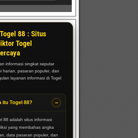
Togel 88 : Situs
iktor Togel
ercaya
n informasi singkat seputar
si harian, pasaran populer, dan
ulan layanan informasi di Togel
 itu Togel 88?
l 88 adalah situs informasi
diksi yang membahas angka
an, data pasaran populer, dan