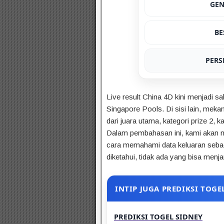
GEN
BE
PERS
Live result China 4D kini menjadi sa
Singapore Pools. Di sisi lain, mekan
dari juara utama, kategori prize 2, ka
Dalam pembahasan ini, kami akan me
cara memahami data keluaran sebag
diketahui, tidak ada yang bisa menja
INTIP JUGA PREDIKSI TOGE
PREDIKSI TOGEL SIDNEY