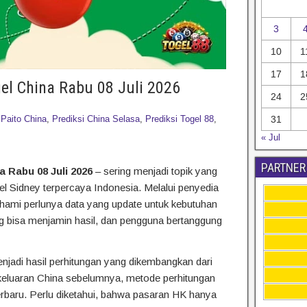
3
10
1
17
1
el China Rabu 08 Juli 2026
24
2
,
Paito China
,
Prediksi China Selasa
,
Prediksi Togel 88
,
31
« Jul
PARTNER
 Rabu 08 Juli 2026
– sering menjadi topik yang
gel Sidney terpercaya Indonesia. Melalui penyedia
hami perlunya data yang update untuk kebutuhan
ang bisa menjamin hasil, dan pengguna bertanggung
jadi hasil perhitungan yang dikembangkan dari
a keluaran China sebelumnya, metode perhitungan
terbaru. Perlu diketahui, bahwa pasaran HK hanya