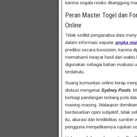
karena segala resiko ditanggung m
Peran Master Togel dan Fo
Online
Tidak sedikit penganalisa data men
dalam informasi seputar
angka mai
prediksi secara konsisten, karena 
memahami riwayat hasil dari waktu 
digunakan sebagai bahan evaluasi 
terdahulu.
Ruang komunitas online kerap menj
diskusi mengenai
Sydney Pools
. M
berbagi pandangan tentang pola dat
masing-masing. Walaupun demikian, 
berdasarkan opini subjektif, tidak 
itu, akurasi dan kredibilitas sumbe
pengguna menjadikannya rujukan seb