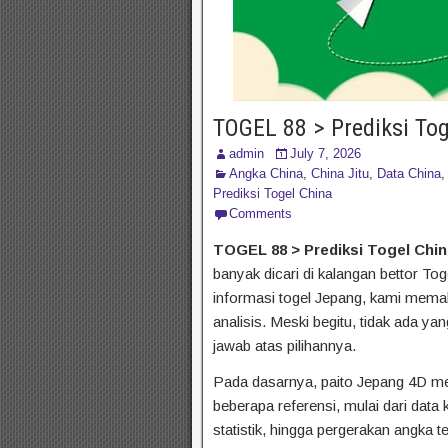
TOGEL 88 > Prediksi Tog
admin
July 7, 2026
Angka China
,
China Jitu
,
Data China
Prediksi Togel China
Comments
TOGEL 88 > Prediksi Togel China
banyak dicari di kalangan bettor To
informasi togel Jepang, kami mema
analisis. Meski begitu, tidak ada y
jawab atas pilihannya.
Pada dasarnya, paito Jepang 4D men
beberapa referensi, mulai dari dat
statistik, hingga pergerakan angka 