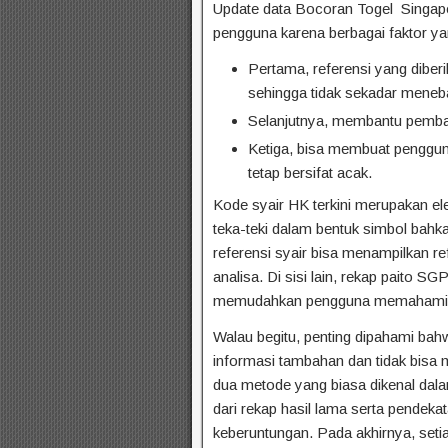
Update data Bocoran Togel Singapor
pengguna karena berbagai faktor ya
Pertama, referensi yang diber
sehingga tidak sekadar meneb
Selanjutnya, membantu pembac
Ketiga, bisa membuat pengguna 
tetap bersifat acak.
Kode syair HK terkini merupakan el
teka-teki dalam bentuk simbol bahkan
referensi syair bisa menampilkan re
analisa. Di sisi lain, rekap paito 
memudahkan pengguna memahami tren
Walau begitu, penting dipahami ba
informasi tambahan dan tidak bisa
dua metode yang biasa dikenal dalam
dari rekap hasil lama serta pendekat
keberuntungan. Pada akhirnya, setia