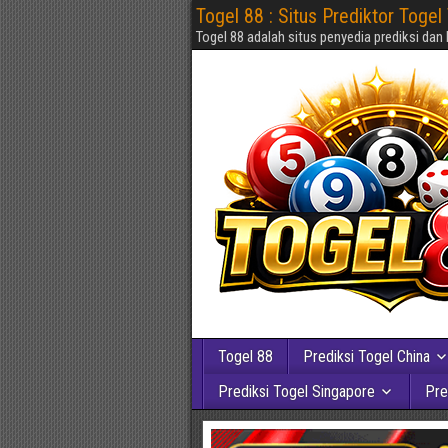
Togel 88 : Situs Prediktor Togel
Togel 88 adalah situs penyedia prediksi dan
Togel 88
Prediksi Togel China
Prediksi Togel Singapore
Pre