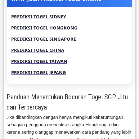
PREDIKSI TOGEL SIDNEY
PREDIKSI TOGEL HONGKONG
PREDIKSI TOGEL SINGAPORE
PREDIKSI TOGEL CHINA
PREDIKSI TOGEL TAIWAN
PREDIKSI TOGEL JEPANG
Panduan Menentukan Bocoran Togel SGP Jitu
dan Terpercaya
Jika dibandingkan dengan hanya mengikuti keberuntungan,
sebagian pengguna mengakses angka Hongkong terkini
karena sering dianggap menawarkan cara pandang yang lebih