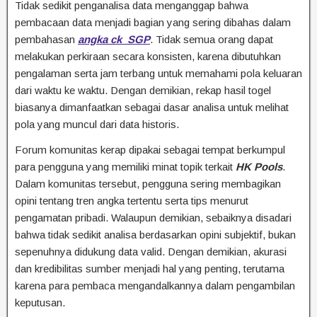
Tidak sedikit penganalisa data menganggap bahwa
pembacaan data menjadi bagian yang sering dibahas dalam
pembahasan
angka ck SGP
. Tidak semua orang dapat
melakukan perkiraan secara konsisten, karena dibutuhkan
pengalaman serta jam terbang untuk memahami pola keluaran
dari waktu ke waktu. Dengan demikian, rekap hasil togel
biasanya dimanfaatkan sebagai dasar analisa untuk melihat
pola yang muncul dari data historis.
Forum komunitas kerap dipakai sebagai tempat berkumpul
para pengguna yang memiliki minat topik terkait
HK Pools
.
Dalam komunitas tersebut, pengguna sering membagikan
opini tentang tren angka tertentu serta tips menurut
pengamatan pribadi. Walaupun demikian, sebaiknya disadari
bahwa tidak sedikit analisa berdasarkan opini subjektif, bukan
sepenuhnya didukung data valid. Dengan demikian, akurasi
dan kredibilitas sumber menjadi hal yang penting, terutama
karena para pembaca mengandalkannya dalam pengambilan
keputusan.