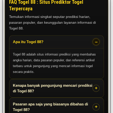
FAQ Togel 88 : Situs Prediktor Togel
Terpercaya
Temukan informasi singkat seputar prediksi harian,
pasaran populer, dan keunggulan layanan informasi di
Togel 88.
Apa itu Togel 88?
Togel 88 adalah situs informasi prediksi yang membahas
angka harian, data pasaran populer, dan referensi artikel
terbaru untuk pengunjung yang mencari informasi togel
secara praktis.
Kenapa banyak pengunjung mencari prediksi
di Togel 88?
Pasaran apa saja yang biasanya dibahas di
Togel 88?