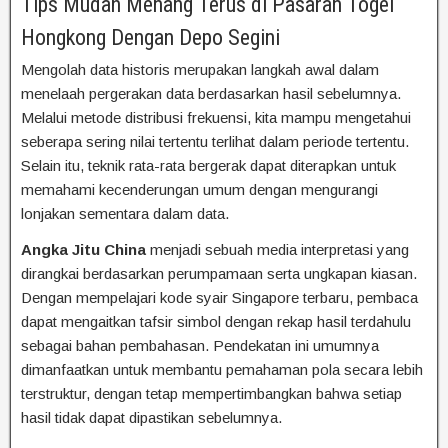
Tips Mudah Menang Terus di Pasaran Togel
Hongkong Dengan Depo Segini
Mengolah data historis merupakan langkah awal dalam
menelaah pergerakan data berdasarkan hasil sebelumnya.
Melalui metode distribusi frekuensi, kita mampu mengetahui
seberapa sering nilai tertentu terlihat dalam periode tertentu.
Selain itu, teknik rata-rata bergerak dapat diterapkan untuk
memahami kecenderungan umum dengan mengurangi
lonjakan sementara dalam data.
Angka Jitu China
menjadi sebuah media interpretasi yang
dirangkai berdasarkan perumpamaan serta ungkapan kiasan.
Dengan mempelajari kode syair Singapore terbaru, pembaca
dapat mengaitkan tafsir simbol dengan rekap hasil terdahulu
sebagai bahan pembahasan. Pendekatan ini umumnya
dimanfaatkan untuk membantu pemahaman pola secara lebih
terstruktur, dengan tetap mempertimbangkan bahwa setiap
hasil tidak dapat dipastikan sebelumnya.