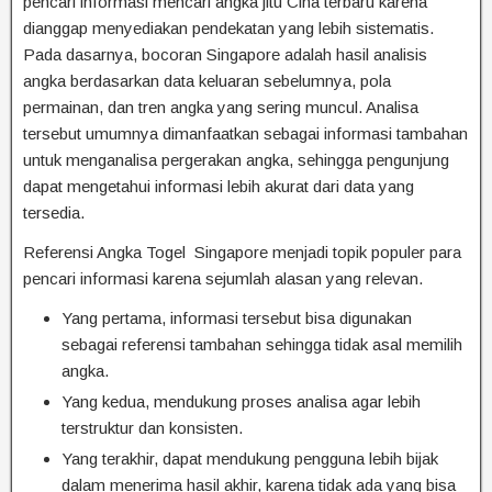
pencari informasi mencari angka jitu Cina terbaru karena
dianggap menyediakan pendekatan yang lebih sistematis.
Pada dasarnya, bocoran Singapore adalah hasil analisis
angka berdasarkan data keluaran sebelumnya, pola
permainan, dan tren angka yang sering muncul. Analisa
tersebut umumnya dimanfaatkan sebagai informasi tambahan
untuk menganalisa pergerakan angka, sehingga pengunjung
dapat mengetahui informasi lebih akurat dari data yang
tersedia.
Referensi Angka Togel Singapore menjadi topik populer para
pencari informasi karena sejumlah alasan yang relevan.
Yang pertama, informasi tersebut bisa digunakan
sebagai referensi tambahan sehingga tidak asal memilih
angka.
Yang kedua, mendukung proses analisa agar lebih
terstruktur dan konsisten.
Yang terakhir, dapat mendukung pengguna lebih bijak
dalam menerima hasil akhir, karena tidak ada yang bisa