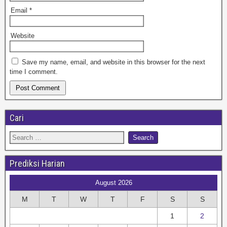
Email
*
Website
Save my name, email, and website in this browser for the next
time I comment.
Cari
Prediksi Harian
August 2026
M
T
W
T
F
S
S
1
2