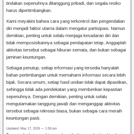
tindakan sepenuhnya ditanggung pribadi, dan segala resiko
harus dipertimbangkan.
Kami meyakini bahwa cara yang terkontrol dan pengendalian
diri menjadi faktor utama dalam mengatur partisipasi. Namun
demikian, penting untuk selalu menjaga kesadaran diri dan
tidak memposisikannya sebagai pendapatan tetap. Anggaplah
aktivitas tersebut sebagai hiburan semata, dan bukan sebagai
jaminan keuntungan.
Sebagai penutup, setiap informasi yang tersedia hanyalah
bahan pertimbangan untuk memahami informasi secara lebih
bijak. Secara umum, setiap hasil undian tidak dapat dipastikan,
sehingga tidak ada pendekatan yang memberikan kepastian
sepenuhnya. Dengan demikian, penting untuk selalu
mengutamakan tanggung jawab dan menganggap aktivitas
tersebut sebagai rekreasi biasa, bukan sebagai cara meraih
keuntungan pasti.
Updated: May 17, 2026 — 1:58 pm