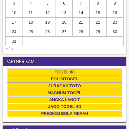
3
4
5
6
7
8
9
10
11
12
13
14
15
16
17
18
19
20
21
22
23
24
25
26
27
28
29
30
31
« Jul
PARTNER KAMI
TOGEL 88
POLISITOGEL
JURAGAN TOTO
MAGNUM TOGEL
ANGKA LANGIT
JAGO TOGEL 4D
PREDIKSI BOLA MERAH