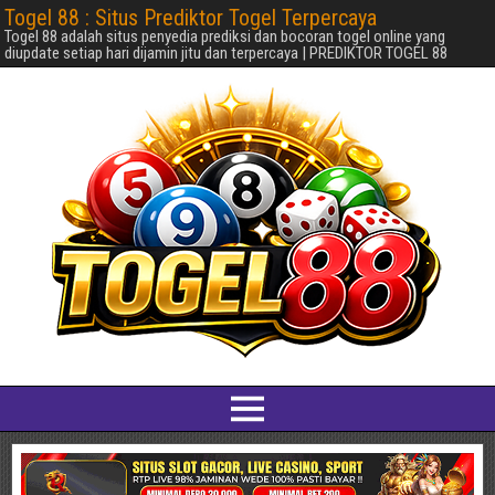
Togel 88 : Situs Prediktor Togel Terpercaya
Togel 88 adalah situs penyedia prediksi dan bocoran togel online yang
diupdate setiap hari dijamin jitu dan terpercaya | PREDIKTOR TOGEL 88