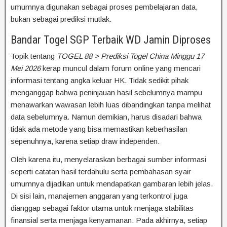
umumnya digunakan sebagai proses pembelajaran data,
bukan sebagai prediksi mutlak.
Bandar Togel SGP Terbaik WD Jamin Diproses
Topik tentang
TOGEL 88 > Prediksi Togel China Minggu 17
Mei 2026
kerap muncul dalam forum online yang mencari
informasi tentang angka keluar HK. Tidak sedikit pihak
menganggap bahwa peninjauan hasil sebelumnya mampu
menawarkan wawasan lebih luas dibandingkan tanpa melihat
data sebelumnya. Namun demikian, harus disadari bahwa
tidak ada metode yang bisa memastikan keberhasilan
sepenuhnya, karena setiap draw independen.
Oleh karena itu, menyelaraskan berbagai sumber informasi
seperti catatan hasil terdahulu serta pembahasan syair
umumnya dijadikan untuk mendapatkan gambaran lebih jelas.
Di sisi lain, manajemen anggaran yang terkontrol juga
dianggap sebagai faktor utama untuk menjaga stabilitas
finansial serta menjaga kenyamanan. Pada akhirnya, setiap