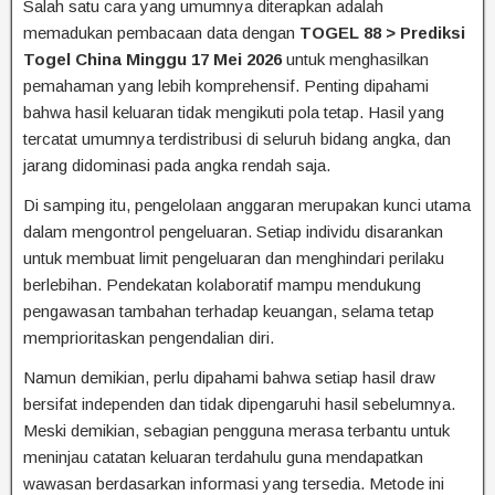
Salah satu cara yang umumnya diterapkan adalah
memadukan pembacaan data dengan
TOGEL 88 > Prediksi
Togel China Minggu 17 Mei 2026
untuk menghasilkan
pemahaman yang lebih komprehensif. Penting dipahami
bahwa hasil keluaran tidak mengikuti pola tetap. Hasil yang
tercatat umumnya terdistribusi di seluruh bidang angka, dan
jarang didominasi pada angka rendah saja.
Di samping itu, pengelolaan anggaran merupakan kunci utama
dalam mengontrol pengeluaran. Setiap individu disarankan
untuk membuat limit pengeluaran dan menghindari perilaku
berlebihan. Pendekatan kolaboratif mampu mendukung
pengawasan tambahan terhadap keuangan, selama tetap
memprioritaskan pengendalian diri.
Namun demikian, perlu dipahami bahwa setiap hasil draw
bersifat independen dan tidak dipengaruhi hasil sebelumnya.
Meski demikian, sebagian pengguna merasa terbantu untuk
meninjau catatan keluaran terdahulu guna mendapatkan
wawasan berdasarkan informasi yang tersedia. Metode ini