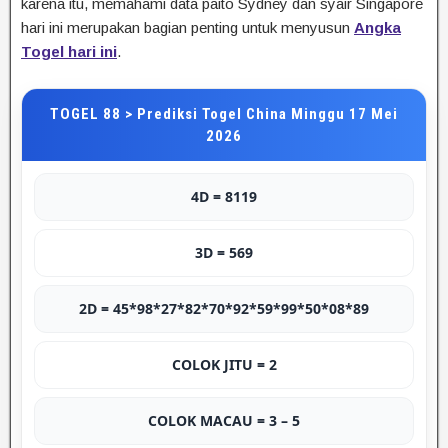
karena itu, memahami data paito Sydney dan syair Singapore
hari ini merupakan bagian penting untuk menyusun
Angka
Togel hari ini
.
TOGEL 88 > Prediksi Togel China Minggu 17 Mei
2026
4D = 8119
3D = 569
2D = 45*98*27*82*70*92*59*99*50*08*89
COLOK JITU = 2
COLOK MACAU = 3 – 5