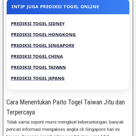
INTIP JUGA PREDIKSI TOGEL ONLINE
PREDIKSI TOGEL SIDNEY
PREDIKSI TOGEL HONGKONG
PREDIKSI TOGEL SINGAPORE
PREDIKSI TOGEL CHINA
PREDIKSI TOGEL TAIWAN
PREDIKSI TOGEL JEPANG
Cara Menentukan Paito Togel Taiwan Jitu dan
Terpercaya
Tidak sama seperti murni mengikuti keberuntungan, banyak
pencari informasi mengakses angka ck Singapore hari ini