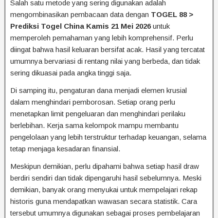
Salah satu metode yang sering digunakan adalah
mengombinasikan pembacaan data dengan
TOGEL 88 >
Prediksi Togel China Kamis 21 Mei 2026
untuk
memperoleh pemahaman yang lebih komprehensif. Perlu
diingat bahwa hasil keluaran bersifat acak. Hasil yang tercatat
umumnya bervariasi di rentang nilai yang berbeda, dan tidak
sering dikuasai pada angka tinggi saja.
Di samping itu, pengaturan dana menjadi elemen krusial
dalam menghindari pemborosan. Setiap orang perlu
menetapkan limit pengeluaran dan menghindari perilaku
berlebihan. Kerja sama kelompok mampu membantu
pengelolaan yang lebih terstruktur terhadap keuangan, selama
tetap menjaga kesadaran finansial.
Meskipun demikian, perlu dipahami bahwa setiap hasil draw
berdiri sendiri dan tidak dipengaruhi hasil sebelumnya. Meski
demikian, banyak orang menyukai untuk mempelajari rekap
historis guna mendapatkan wawasan secara statistik. Cara
tersebut umumnya digunakan sebagai proses pembelajaran