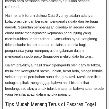
karena para pembaca menjadikannya rujukan sebagai
referensi.
Hal menarik forum diskusi Data Sydney adalah adanya
kolaborasi dengan beragam penganalisa data dari berbagai
daerah. Sejumlah pembahasan disediakan secara cuma-
cuma untuk meningkatkan kepuasan pengunjung yang
membutuhkan update terbaru. Komunitas syair Hongkong
tidak sekadar forum standar, melainkan media bagi
penganalisa yang mempunyai pengalaman dalam
menganalisa pola paito Singapore melalui data historis.
Dalam praktiknya, hasil draw dipengaruhi oleh banyak faktor,
mulai dari konfigurasi mesin undian, berat bola, hingga kondisi
sekitar seperti perubahan suhu dan gravitasi. Meski demikian,
sebagian pihak menganggap bahwa hasil bisa terlihat
berulang, sebaiknya untuk tidak berasumsi bahwa ada metode
yang bersifat abadi dalam jangka panjang.
Tips Mudah Menang Terus di Pasaran Togel