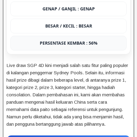
GENAP / GANJIL : GENAP
BESAR / KECIL : BESAR
PERSENTASE KEMBAR : 56%
Live draw SGP 4D kini menjadi salah satu fitur paling populer
di kalangan penggemar Sydney Pools. Selain itu, informasi
hasil prize dibagi dalam beberapa level, di antaranya prize 1,
kategori prize 2, prize 3, kategori starter, hingga hadiah
consolation. Dalam pembahasan ini, kami akan membahas
panduan mengenai hasil keluaran China serta cara
memahami data paito sebagai referensi untuk pengunjung.
Namun perlu diketahui, tidak ada yang bisa menjamin hasil,
dan pengguna bertanggung jawab atas pilihannya.