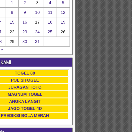
1
2
3
4
5
7
8
9
10
11
12
4
15
16
17
18
19
1
22
23
24
25
26
8
29
30
31
 »
 KAMI
TOGEL 88
POLISITOGEL
JURAGAN TOTO
MAGNUM TOGEL
ANGKA LANGIT
JAGO TOGEL 4D
PREDIKSI BOLA MERAH