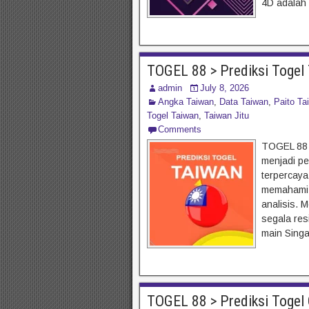
4D adalah 
TOGEL 88 > Prediksi Togel
admin
July 8, 2026
Angka Taiwan
,
Data Taiwan
,
Paito Ta
Togel Taiwan
,
Taiwan Jitu
Comments
TOGEL 88 >
menjadi pe
terpercaya
memahami 
analisis. 
segala res
main Sing
TOGEL 88 > Prediksi Togel 