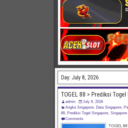
Day:
July 8, 2026
TOGEL 88 > Prediksi Togel 
admin
July 8, 2026
Angka Singapore
,
Data Singapore
,
Pa
88
,
Prediksi Togel Singapore
,
Singapore 
Comments
TOGEL 88 >