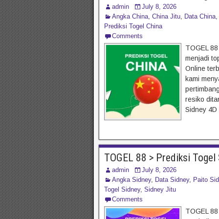
admin
July 8, 2026
Angka China
,
China Jitu
,
Data China
Prediksi Togel China
Comments
TOGEL 88 >
menjadi to
Online ter
kami meny
pertimbang
resiko dit
Sidney 4D
TOGEL 88 > Prediksi Togel 
admin
July 8, 2026
Angka Sidney
,
Data Sidney
,
Paito Si
Togel Sidney
,
Sidney Jitu
Comments
TOGEL 88 >