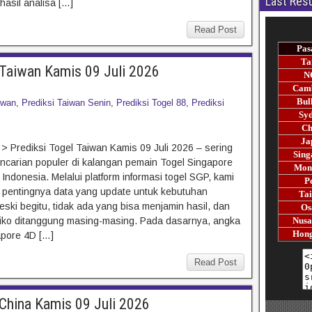
Last Resu
hasil analisa […]
Read Post
 Taiwan Kamis 09 Juli 2026
iwan
,
Prediksi Taiwan Senin
,
Prediksi Togel 88
,
Prediksi
 Prediksi Togel Taiwan Kamis 09 Juli 2026 – sering
ncarian populer di kalangan pemain Togel Singapore
 Indonesia. Melalui platform informasi togel SGP, kami
pentingnya data yang update untuk kebutuhan
Meski begitu, tidak ada yang bisa menjamin hasil, dan
iko ditanggung masing-masing. Pada dasarnya, angka
apore 4D […]
Read Post
China Kamis 09 Juli 2026