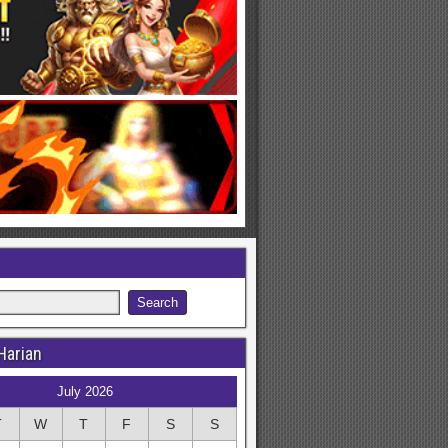
Harian
July 2026
T
W
T
F
S
S