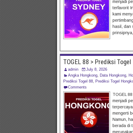
menjadi pe
terfavorit 
kami menya
pertimbang
hasil, dan
prinsipnya
TOGEL 88 > Prediksi Togel
admin
July 8, 2026
Angka Hongkong
,
Data Hongkong
,
Ho
Prediksi Togel 88
,
Prediksi Togel Hongk
Comments
TOGEL 88 >
menjadi pe
terpercaya 
mengerti b
Namun, has
berada di
merupakan