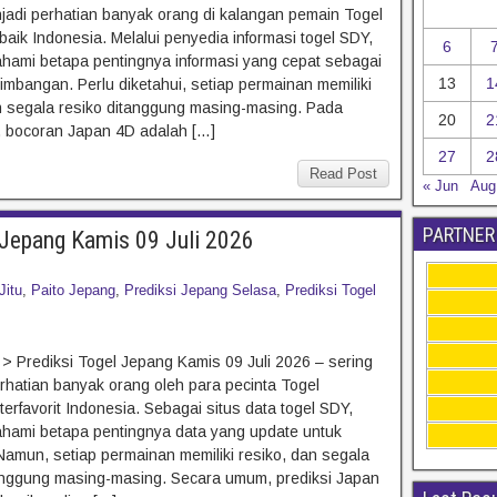
jadi perhatian banyak orang di kalangan pemain Togel
baik Indonesia. Melalui penyedia informasi togel SDY,
6
ami betapa pentingnya informasi yang cepat sebagai
13
1
imbangan. Perlu diketahui, setiap permainan memiliki
n segala resiko ditanggung masing-masing. Pada
20
2
, bocoran Japan 4D adalah […]
27
2
Read Post
« Jun
Aug
PARTNER
 Jepang Kamis 09 Juli 2026
Jitu
,
Paito Jepang
,
Prediksi Jepang Selasa
,
Prediksi Togel
 Prediksi Togel Jepang Kamis 09 Juli 2026 – sering
rhatian banyak orang oleh para pecinta Togel
terfavorit Indonesia. Sebagai situs data togel SDY,
hami betapa pentingnya data yang update untuk
 Namun, setiap permainan memiliki resiko, dan segala
anggung masing-masing. Secara umum, prediksi Japan