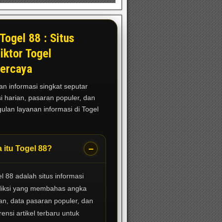
Togel 88 : Situs
iktor Togel
ercaya
n informasi singkat seputar
si harian, pasaran populer, dan
ulan layanan informasi di Togel
 itu Togel 88?
l 88 adalah situs informasi
diksi yang membahas angka
an, data pasaran populer, dan
rensi artikel terbaru untuk