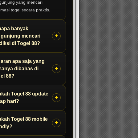
gunjung yang mencari
rmasi togel secara praktis.
apa banyak
gunjung mencari
diksi di Togel 88?
aran apa saja yang
sanya dibahas di
el 88?
kah Togel 88 update
iap hari?
kah Togel 88 mobile
endly?