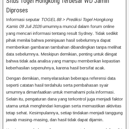
Situs Togel Hongkong Terbesar WD Jamin
Diproses
Informasi seputar
TOGEL 88 > Prediksi Togel Hongkong
Kamis 09 Juli 2026
umumnya muncul dalam forum online
yang mencari informasi tentang result Sydney. Tidak sedikit
pihak menilai bahwa peninjauan hasil sebelumnya dapat
memberikan gambaran tambahan dibandingkan tanpa melihat
data sebelumnya. Meskipun demikian, penting untuk diingat
bahwa tidak ada analisa yang mampu memberikan kepastian
keberhasilan sepenuhnya, karena hasil bersifat acak.
Dengan demikian, menyelaraskan beberapa referensi data
seperti catatan hasil terdahulu serta pembahasan syair
umumnya dimanfaatkan untuk memahami pola informasi.
Selain itu, pengaturan dana yang terkontrol juga menjadi faktor
utama untuk menghindari kerugian serta memastikan aktivitas
tetap sehat. Kesimpulannya, setiap tindakan menjadi tanggung
jawab masing-masing, dan hasil tidak dapat dijamin.