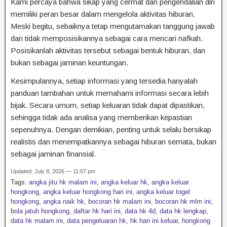
Kami percaya bahwa sikap yang cermat dan pengendalian diri
memiliki peran besar dalam mengelola aktivitas hiburan.
Meski begitu, sebaiknya tetap mengutamakan tanggung jawab
dan tidak memposisikannya sebagai cara mencari nafkah.
Posisikanlah aktivitas tersebut sebagai bentuk hiburan, dan
bukan sebagai jaminan keuntungan.
Kesimpulannya, setiap informasi yang tersedia hanyalah
panduan tambahan untuk memahami informasi secara lebih
bijak. Secara umum, setiap keluaran tidak dapat dipastikan,
sehingga tidak ada analisa yang memberikan kepastian
sepenuhnya. Dengan demikian, penting untuk selalu bersikap
realistis dan menempatkannya sebagai hiburan semata, bukan
sebagai jaminan finansial.
Updated: July 8, 2026 — 11:07 pm
Tags:
angka jitu hk malam ini
,
angka keluar hk
,
angka keluar
hongkong
,
angka keluar hongkong hari ini
,
angka keluar togel
hongkong
,
angka naik hk
,
bocoran hk malam ini
,
bocoran hk mlm ini
,
bola jatuh hongkong
,
daftar hk hari ini
,
data hk 4d
,
data hk lengkap
,
data hk malam ini
,
data pengeluaran hk
,
hk hari ini keluar
,
hongkong