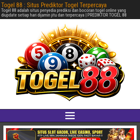
Togel 88 : Situs Prediktor Togel Terpercaya
Togel 88 adalah situs penyedia prediksi dan bocoran togel online yang
diupdate setiap hari dijamin jitu dan terpercaya | PREDIKTOR TOGEL 88