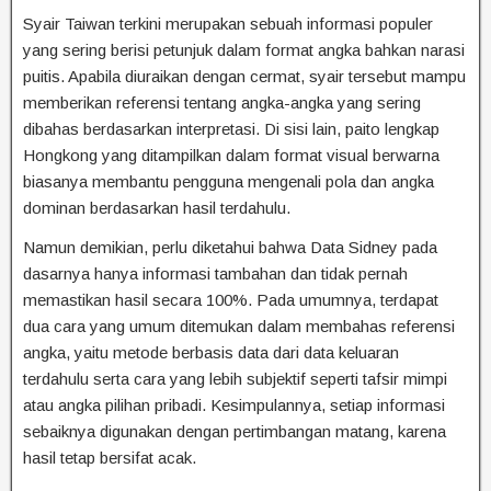
Syair Taiwan terkini merupakan sebuah informasi populer
yang sering berisi petunjuk dalam format angka bahkan narasi
puitis. Apabila diuraikan dengan cermat, syair tersebut mampu
memberikan referensi tentang angka-angka yang sering
dibahas berdasarkan interpretasi. Di sisi lain, paito lengkap
Hongkong yang ditampilkan dalam format visual berwarna
biasanya membantu pengguna mengenali pola dan angka
dominan berdasarkan hasil terdahulu.
Namun demikian, perlu diketahui bahwa Data Sidney pada
dasarnya hanya informasi tambahan dan tidak pernah
memastikan hasil secara 100%. Pada umumnya, terdapat
dua cara yang umum ditemukan dalam membahas referensi
angka, yaitu metode berbasis data dari data keluaran
terdahulu serta cara yang lebih subjektif seperti tafsir mimpi
atau angka pilihan pribadi. Kesimpulannya, setiap informasi
sebaiknya digunakan dengan pertimbangan matang, karena
hasil tetap bersifat acak.