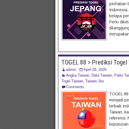
perhatian 
Indonesia.
betapa pen
Perlu diket
ditanggun
merupakan 
TOGEL 88 > Prediksi Togel
admin
April 28, 2026
Angka Taiwan
,
Data Taiwan
,
Paito Ta
Togel Taiwan
,
Taiwan Jitu
Comments
TOGEL 88 >
menjadi pe
terbaik In
Taiwan, ka
referensi.
keputusan