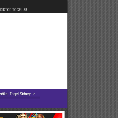
PREDIKTOR TOGEL 88
ediksi Togel Sidney