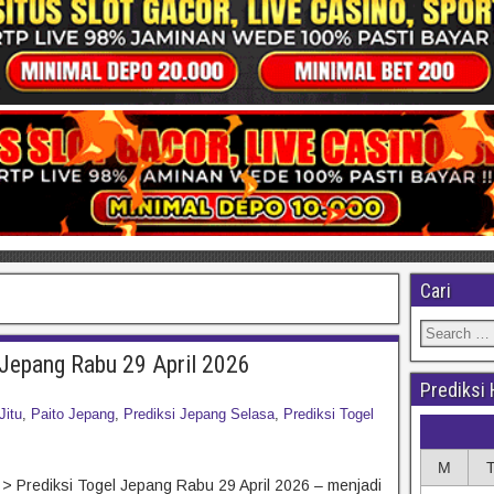
Cari
 Jepang Rabu 29 April 2026
Prediksi 
Jitu
,
Paito Jepang
,
Prediksi Jepang Selasa
,
Prediksi Togel
M
 Prediksi Togel Jepang Rabu 29 April 2026 – menjadi