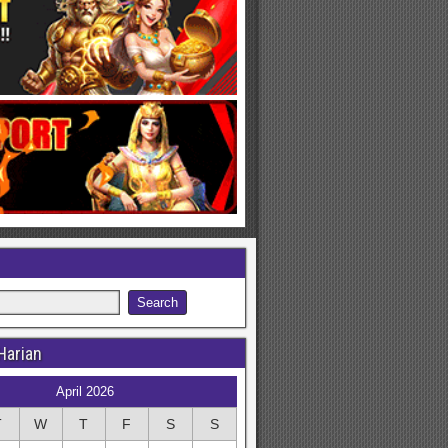
Harian
April 2026
T
W
T
F
S
S