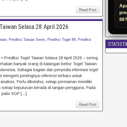
Apa
Read Post
pre
88
Taiwan Selasa 28 April 2026
iwan
,
Prediksi Taiwan Senin
,
Prediksi Togel 88
,
Prediksi
STATISTI
 Prediksi Togel Taiwan Selasa 28 April 2026 – sering
rhatian banyak orang di kalangan bettor Togel Taiwan
 Indonesia. Sebagai bagian dari penyedia informasi togel
i mengerti pentingnya referensi terbaru untuk
analisis. Perlu diketahui, setiap permainan memiliki
n setiap keputusan berada di tangan pengguna. Pada
, paito SGP […]
Read Post