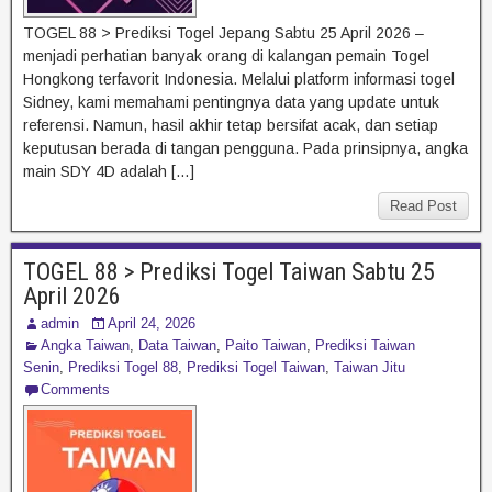
TOGEL 88 > Prediksi Togel Jepang Sabtu 25 April 2026 –
menjadi perhatian banyak orang di kalangan pemain Togel
Hongkong terfavorit Indonesia. Melalui platform informasi togel
Sidney, kami memahami pentingnya data yang update untuk
referensi. Namun, hasil akhir tetap bersifat acak, dan setiap
keputusan berada di tangan pengguna. Pada prinsipnya, angka
main SDY 4D adalah […]
Read Post
TOGEL 88 > Prediksi Togel Taiwan Sabtu 25
April 2026
admin
April 24, 2026
Angka Taiwan
,
Data Taiwan
,
Paito Taiwan
,
Prediksi Taiwan
Senin
,
Prediksi Togel 88
,
Prediksi Togel Taiwan
,
Taiwan Jitu
Comments