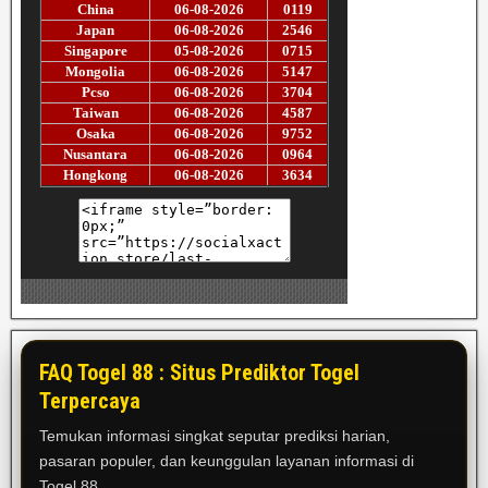
FAQ Togel 88 : Situs Prediktor Togel
Terpercaya
Temukan informasi singkat seputar prediksi harian,
pasaran populer, dan keunggulan layanan informasi di
Togel 88.