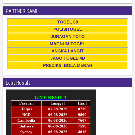
PARTNER KAMI
TOGEL 88
POLISITOGEL
JURAGAN TOTO
MAGNUM TOGEL
ANGKA LANGIT
JAGO TOGEL 4D
PREDIKSI BOLA MERAH
Last Result