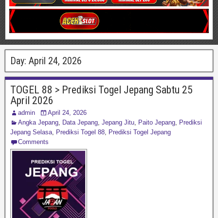
Day:
April 24, 2026
TOGEL 88 > Prediksi Togel Jepang Sabtu 25
April 2026
admin
April 24, 2026
Angka Jepang
,
Data Jepang
,
Jepang Jitu
,
Paito Jepang
,
Prediksi
Jepang Selasa
,
Prediksi Togel 88
,
Prediksi Togel Jepang
Comments