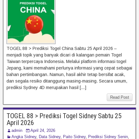
TOGEL 88 > Prediksi Togel China Sabtu 25 April 2026 –
menjadi topik yang banyak dicari di kalangan pemain Togel
Taiwan terpercaya Indonesia. Melalui platform informasi togel
Jepang, kami memahami perlunya informasi yang cepat sebagai
bahan pertimbangan. Namun, hasil akhir tetap bersifat acak,
dan segala resiko ditanggung masing-masing. Secara umum,
prediksi Sydney 4D merupakan hasil […]
Read Post
TOGEL 88 > Prediksi Togel Sidney Sabtu 25
April 2026
admin
April 24, 2026
Angka Sidney
,
Data Sidney
,
Paito Sidney
,
Prediksi Sidney Senin
,