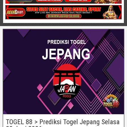
TOGEL 88 > Prediksi Togel Jepang Selasa