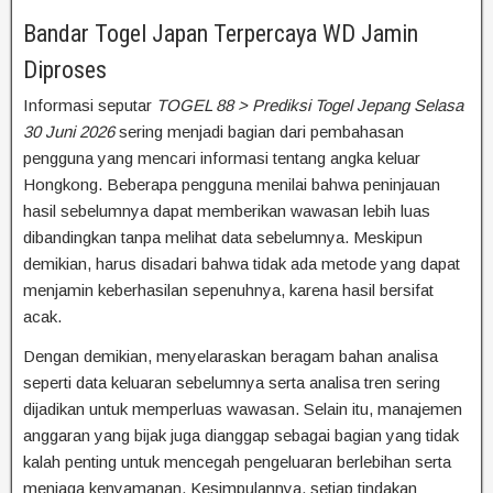
Bandar Togel Japan Terpercaya WD Jamin
Diproses
Informasi seputar
TOGEL 88 > Prediksi Togel Jepang Selasa
30 Juni 2026
sering menjadi bagian dari pembahasan
pengguna yang mencari informasi tentang angka keluar
Hongkong. Beberapa pengguna menilai bahwa peninjauan
hasil sebelumnya dapat memberikan wawasan lebih luas
dibandingkan tanpa melihat data sebelumnya. Meskipun
demikian, harus disadari bahwa tidak ada metode yang dapat
menjamin keberhasilan sepenuhnya, karena hasil bersifat
acak.
Dengan demikian, menyelaraskan beragam bahan analisa
seperti data keluaran sebelumnya serta analisa tren sering
dijadikan untuk memperluas wawasan. Selain itu, manajemen
anggaran yang bijak juga dianggap sebagai bagian yang tidak
kalah penting untuk mencegah pengeluaran berlebihan serta
menjaga kenyamanan. Kesimpulannya, setiap tindakan