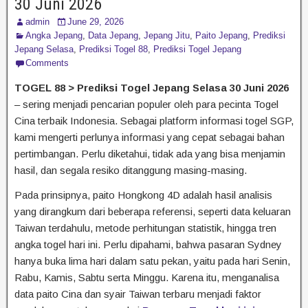
30 Juni 2026
admin
June 29, 2026
Angka Jepang
,
Data Jepang
,
Jepang Jitu
,
Paito Jepang
,
Prediksi
Jepang Selasa
,
Prediksi Togel 88
,
Prediksi Togel Jepang
Comments
TOGEL 88 > Prediksi Togel Jepang Selasa 30 Juni 2026
– sering menjadi pencarian populer oleh para pecinta Togel
Cina terbaik Indonesia. Sebagai platform informasi togel SGP,
kami mengerti perlunya informasi yang cepat sebagai bahan
pertimbangan. Perlu diketahui, tidak ada yang bisa menjamin
hasil, dan segala resiko ditanggung masing-masing.
Pada prinsipnya, paito Hongkong 4D adalah hasil analisis
yang dirangkum dari beberapa referensi, seperti data keluaran
Taiwan terdahulu, metode perhitungan statistik, hingga tren
angka togel hari ini. Perlu dipahami, bahwa pasaran Sydney
hanya buka lima hari dalam satu pekan, yaitu pada hari Senin,
Rabu, Kamis, Sabtu serta Minggu. Karena itu, menganalisa
data paito Cina dan syair Taiwan terbaru menjadi faktor