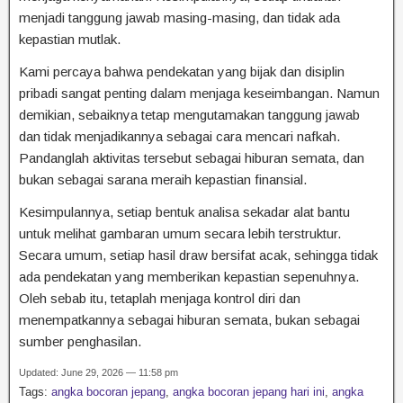
menjadi tanggung jawab masing-masing, dan tidak ada
kepastian mutlak.
Kami percaya bahwa pendekatan yang bijak dan disiplin
pribadi sangat penting dalam menjaga keseimbangan. Namun
demikian, sebaiknya tetap mengutamakan tanggung jawab
dan tidak menjadikannya sebagai cara mencari nafkah.
Pandanglah aktivitas tersebut sebagai hiburan semata, dan
bukan sebagai sarana meraih kepastian finansial.
Kesimpulannya, setiap bentuk analisa sekadar alat bantu
untuk melihat gambaran umum secara lebih terstruktur.
Secara umum, setiap hasil draw bersifat acak, sehingga tidak
ada pendekatan yang memberikan kepastian sepenuhnya.
Oleh sebab itu, tetaplah menjaga kontrol diri dan
menempatkannya sebagai hiburan semata, bukan sebagai
sumber penghasilan.
Updated: June 29, 2026 — 11:58 pm
Tags:
angka bocoran jepang
,
angka bocoran jepang hari ini
,
angka