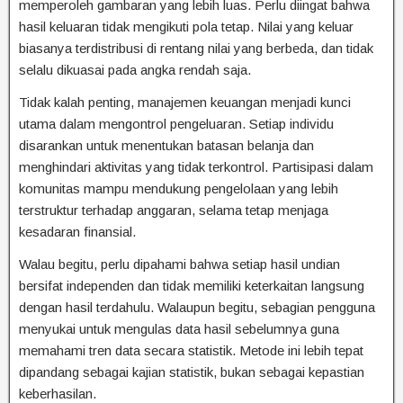
memperoleh gambaran yang lebih luas. Perlu diingat bahwa
hasil keluaran tidak mengikuti pola tetap. Nilai yang keluar
biasanya terdistribusi di rentang nilai yang berbeda, dan tidak
selalu dikuasai pada angka rendah saja.
Tidak kalah penting, manajemen keuangan menjadi kunci
utama dalam mengontrol pengeluaran. Setiap individu
disarankan untuk menentukan batasan belanja dan
menghindari aktivitas yang tidak terkontrol. Partisipasi dalam
komunitas mampu mendukung pengelolaan yang lebih
terstruktur terhadap anggaran, selama tetap menjaga
kesadaran finansial.
Walau begitu, perlu dipahami bahwa setiap hasil undian
bersifat independen dan tidak memiliki keterkaitan langsung
dengan hasil terdahulu. Walaupun begitu, sebagian pengguna
menyukai untuk mengulas data hasil sebelumnya guna
memahami tren data secara statistik. Metode ini lebih tepat
dipandang sebagai kajian statistik, bukan sebagai kepastian
keberhasilan.