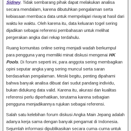
Sidney
. Tidak sembarang pihak dapat melakukan analisa
secara mendalam, karena dibutuhkan pengalaman serta
kebiasaan membaca data untuk mempelajari riwayat hasil dari
waktu ke waktu. Oleh karena itu, data keluaran togel sering
dijadikan sebagai referensi pembahasan untuk melihat
pergerakan angka dari rekap terdahulu.
Ruang komunitas online sering menjadi wadah berkumpul
para pengguna yang memiliki minat diskusi mengenai
HK
Pools
. Di forum seperti ini, para anggota sering membagikan
opini seputar angka yang sering muncul serta saran
berdasarkan pengalaman. Meski begitu, penting dipahami
bahwa banyak analisa dibuat dari sudut pandang individu,
bukan didukung data valid. Karena itu, akurasi dan kualitas
referensi perlu diperhatikan, terutama karena sebagian
pengguna menjadikannya rujukan sebagai referensi.
Salah satu kelebihan forum diskusi Angka Main Jepang adalah
adanya kerja sama dengan banyak pengamat di Indonesia.
Sejumlah informasi dipublikasikan secara cuma-cuma untuk