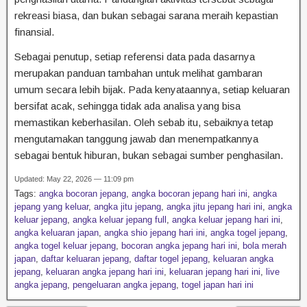
rekreasi biasa, dan bukan sebagai sarana meraih kepastian
finansial.
Sebagai penutup, setiap referensi data pada dasarnya
merupakan panduan tambahan untuk melihat gambaran
umum secara lebih bijak. Pada kenyataannya, setiap keluaran
bersifat acak, sehingga tidak ada analisa yang bisa
memastikan keberhasilan. Oleh sebab itu, sebaiknya tetap
mengutamakan tanggung jawab dan menempatkannya
sebagai bentuk hiburan, bukan sebagai sumber penghasilan.
Updated: May 22, 2026 — 11:09 pm
Tags:
angka bocoran jepang
,
angka bocoran jepang hari ini
,
angka
jepang yang keluar
,
angka jitu jepang
,
angka jitu jepang hari ini
,
angka
keluar jepang
,
angka keluar jepang full
,
angka keluar jepang hari ini
,
angka keluaran japan
,
angka shio jepang hari ini
,
angka togel jepang
,
angka togel keluar jepang
,
bocoran angka jepang hari ini
,
bola merah
japan
,
daftar keluaran jepang
,
daftar togel jepang
,
keluaran angka
jepang
,
keluaran angka jepang hari ini
,
keluaran jepang hari ini
,
live
angka jepang
,
pengeluaran angka jepang
,
togel japan hari ini