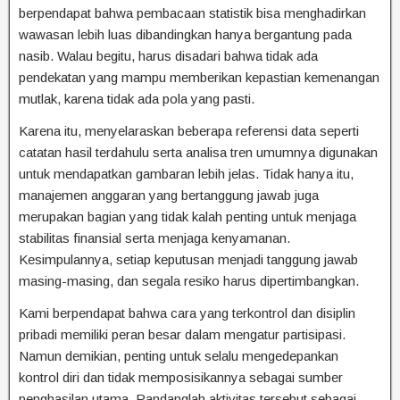
berpendapat bahwa pembacaan statistik bisa menghadirkan
wawasan lebih luas dibandingkan hanya bergantung pada
nasib. Walau begitu, harus disadari bahwa tidak ada
pendekatan yang mampu memberikan kepastian kemenangan
mutlak, karena tidak ada pola yang pasti.
Karena itu, menyelaraskan beberapa referensi data seperti
catatan hasil terdahulu serta analisa tren umumnya digunakan
untuk mendapatkan gambaran lebih jelas. Tidak hanya itu,
manajemen anggaran yang bertanggung jawab juga
merupakan bagian yang tidak kalah penting untuk menjaga
stabilitas finansial serta menjaga kenyamanan.
Kesimpulannya, setiap keputusan menjadi tanggung jawab
masing-masing, dan segala resiko harus dipertimbangkan.
Kami berpendapat bahwa cara yang terkontrol dan disiplin
pribadi memiliki peran besar dalam mengatur partisipasi.
Namun demikian, penting untuk selalu mengedepankan
kontrol diri dan tidak memposisikannya sebagai sumber
penghasilan utama. Pandanglah aktivitas tersebut sebagai