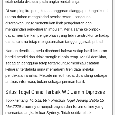
tidak selalu dikuasai pada angka rendah saja.
Di samping itu, pengelolaan anggaran dianggap sebagai kunci
utama dalam menghindari pemborosan. Pengguna
disarankan untuk menentukan limit pengeluaran dan
menghindari pengeluaran impulsif. Kerja sama kelompok
dapat memberikan pengelolaan yang lebih terstruktur terhadap
dana, selama tetap mengutamakan tanggung jawab pribadi.
Namun demikian, perlu dipahami bahwa setiap hasil keluaran
berdiri sendiri dan tidak mengikuti pola tetap. Meski demikian,
sebagian pengguna tetap tertarik untuk meninjau catatan
keluaran terdahulu guna memahami tren data melalui
pendekatan analitis. Metode ini lebih tepat dipandang sebagai
analisis informasi, bukan sebagai jaminan hasil.
Situs Togel China Terbaik WD Jamin Diproses
Topik tentang
TOGEL 88 > Prediksi Togel Jepang Sabtu 23
Mei 2026
umumnya menjadi bagian dari forum online yang
memantau angka keluar Sydney. Tidak sedikit pihak