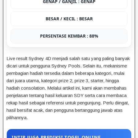
GENAP / GANJIL : GENAP
BESAR / KECIL : BESAR
PERSENTASE KEMBAR : 88%
Live result Sydney 4D menjadi salah satu yang paling banyak
dicari untuk pengguna Sydney Pools. Selain itu, mekanisme
pembagian hadiah tersedia dalam beberapa kategori, mulai
dari juara utama, kategori prize 2, prize 3, starter, hingga
hadiah consolation. Melalui artikel ini, kami akan membahas
penjelasan tentang hasil keluaran SDY serta cara membaca
rekap hasil sebagai referensi untuk pengunjung. Perlu diingat,
hasil bersifat acak, dan pengguna bertanggung jawab atas
pilihannya.
INTIP JUGA PREDIKSI TOGEL ONLINE