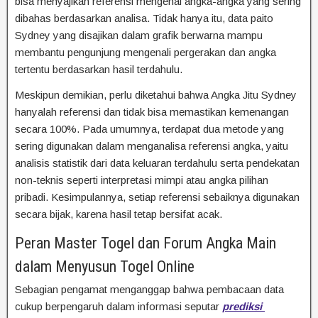
bisa menyajikan referensi mengenai angka-angka yang sering
dibahas berdasarkan analisa. Tidak hanya itu, data paito
Sydney yang disajikan dalam grafik berwarna mampu
membantu pengunjung mengenali pergerakan dan angka
tertentu berdasarkan hasil terdahulu.
Meskipun demikian, perlu diketahui bahwa Angka Jitu Sydney
hanyalah referensi dan tidak bisa memastikan kemenangan
secara 100%. Pada umumnya, terdapat dua metode yang
sering digunakan dalam menganalisa referensi angka, yaitu
analisis statistik dari data keluaran terdahulu serta pendekatan
non-teknis seperti interpretasi mimpi atau angka pilihan
pribadi. Kesimpulannya, setiap referensi sebaiknya digunakan
secara bijak, karena hasil tetap bersifat acak.
Peran Master Togel dan Forum Angka Main
dalam Menyusun Togel Online
Sebagian pengamat menganggap bahwa pembacaan data
cukup berpengaruh dalam informasi seputar
prediksi