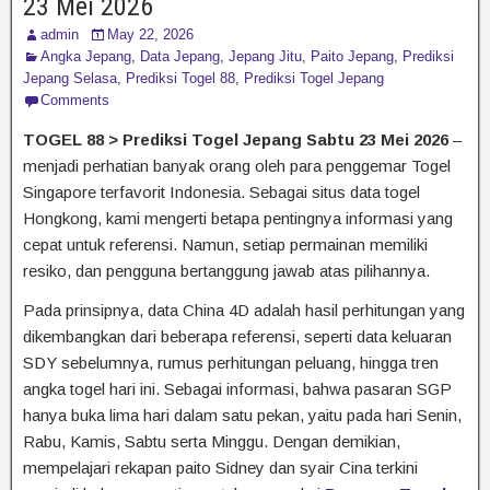
23 Mei 2026
admin
May 22, 2026
Angka Jepang
,
Data Jepang
,
Jepang Jitu
,
Paito Jepang
,
Prediksi
Jepang Selasa
,
Prediksi Togel 88
,
Prediksi Togel Jepang
Comments
TOGEL 88 > Prediksi Togel Jepang Sabtu 23 Mei 2026
–
menjadi perhatian banyak orang oleh para penggemar Togel
Singapore terfavorit Indonesia. Sebagai situs data togel
Hongkong, kami mengerti betapa pentingnya informasi yang
cepat untuk referensi. Namun, setiap permainan memiliki
resiko, dan pengguna bertanggung jawab atas pilihannya.
Pada prinsipnya, data China 4D adalah hasil perhitungan yang
dikembangkan dari beberapa referensi, seperti data keluaran
SDY sebelumnya, rumus perhitungan peluang, hingga tren
angka togel hari ini. Sebagai informasi, bahwa pasaran SGP
hanya buka lima hari dalam satu pekan, yaitu pada hari Senin,
Rabu, Kamis, Sabtu serta Minggu. Dengan demikian,
mempelajari rekapan paito Sidney dan syair Cina terkini