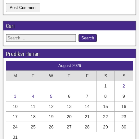
Cari
Prediksi Harian
August 2026
M
T
W
T
F
S
S
1
2
3
4
5
6
7
8
9
10
11
12
13
14
15
16
17
18
19
20
21
22
23
24
25
26
27
28
29
30
31