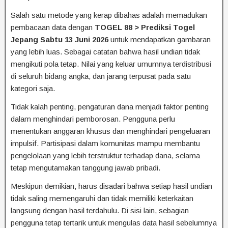
Salah satu metode yang kerap dibahas adalah memadukan
pembacaan data dengan
TOGEL 88 > Prediksi Togel
Jepang Sabtu 13 Juni 2026
untuk mendapatkan gambaran
yang lebih luas. Sebagai catatan bahwa hasil undian tidak
mengikuti pola tetap. Nilai yang keluar umumnya terdistribusi
di seluruh bidang angka, dan jarang terpusat pada satu
kategori saja.
Tidak kalah penting, pengaturan dana menjadi faktor penting
dalam menghindari pemborosan. Pengguna perlu
menentukan anggaran khusus dan menghindari pengeluaran
impulsif. Partisipasi dalam komunitas mampu membantu
pengelolaan yang lebih terstruktur terhadap dana, selama
tetap mengutamakan tanggung jawab pribadi.
Meskipun demikian, harus disadari bahwa setiap hasil undian
tidak saling memengaruhi dan tidak memiliki keterkaitan
langsung dengan hasil terdahulu. Di sisi lain, sebagian
pengguna tetap tertarik untuk mengulas data hasil sebelumnya