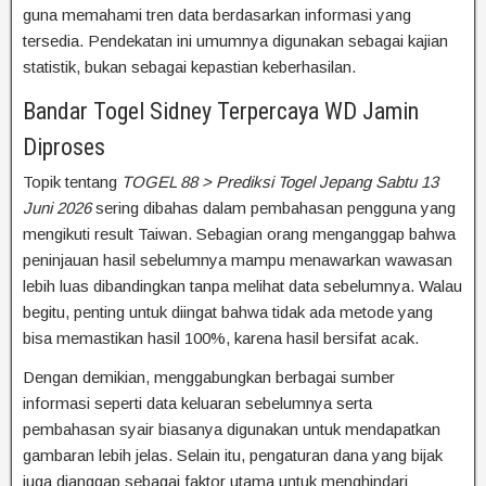
guna memahami tren data berdasarkan informasi yang
tersedia. Pendekatan ini umumnya digunakan sebagai kajian
statistik, bukan sebagai kepastian keberhasilan.
Bandar Togel Sidney Terpercaya WD Jamin
Diproses
Topik tentang
TOGEL 88 > Prediksi Togel Jepang Sabtu 13
Juni 2026
sering dibahas dalam pembahasan pengguna yang
mengikuti result Taiwan. Sebagian orang menganggap bahwa
peninjauan hasil sebelumnya mampu menawarkan wawasan
lebih luas dibandingkan tanpa melihat data sebelumnya. Walau
begitu, penting untuk diingat bahwa tidak ada metode yang
bisa memastikan hasil 100%, karena hasil bersifat acak.
Dengan demikian, menggabungkan berbagai sumber
informasi seperti data keluaran sebelumnya serta
pembahasan syair biasanya digunakan untuk mendapatkan
gambaran lebih jelas. Selain itu, pengaturan dana yang bijak
juga dianggap sebagai faktor utama untuk menghindari