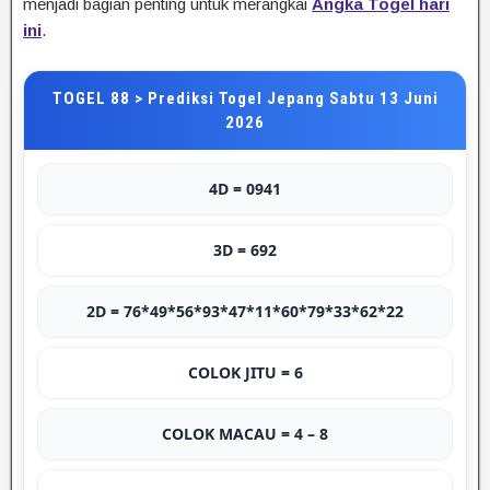
menjadi bagian penting untuk merangkai
Angka Togel hari
ini
.
TOGEL 88 > Prediksi Togel Jepang Sabtu 13 Juni
2026
4D = 0941
3D = 692
2D = 76*49*56*93*47*11*60*79*33*62*22
COLOK JITU = 6
COLOK MACAU = 4 – 8