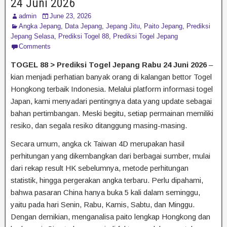
24 Juni 2026
admin
June 23, 2026
Angka Jepang
,
Data Jepang
,
Jepang Jitu
,
Paito Jepang
,
Prediksi
Jepang Selasa
,
Prediksi Togel 88
,
Prediksi Togel Jepang
Comments
TOGEL 88 > Prediksi Togel Jepang Rabu 24 Juni 2026
–
kian menjadi perhatian banyak orang di kalangan bettor Togel
Hongkong terbaik Indonesia. Melalui platform informasi togel
Japan, kami menyadari pentingnya data yang update sebagai
bahan pertimbangan. Meski begitu, setiap permainan memiliki
resiko, dan segala resiko ditanggung masing-masing.
Secara umum, angka ck Taiwan 4D merupakan hasil
perhitungan yang dikembangkan dari berbagai sumber, mulai
dari rekap result HK sebelumnya, metode perhitungan
statistik, hingga pergerakan angka terbaru. Perlu dipahami,
bahwa pasaran China hanya buka 5 kali dalam seminggu,
yaitu pada hari Senin, Rabu, Kamis, Sabtu, dan Minggu.
Dengan demikian, menganalisa paito lengkap Hongkong dan