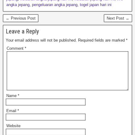
angka jepang
,
pengeluaran angka jepang
,
togel japan hari ini
← Previous Post
Next Post →
Leave a Reply
Your email address will not be published.
Required fields are marked
*
Comment
*
Name
*
Email
*
Website