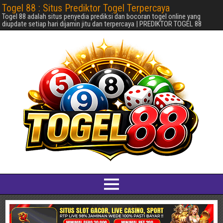
Togel 88 : Situs Prediktor Togel Terpercaya
Togel 88 adalah situs penyedia prediksi dan bocoran togel online yang
diupdate setiap hari dijamin jitu dan terpercaya | PREDIKTOR TOGEL 88