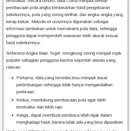
terstruktur. Secara umum, data China menjadi bentuk
pembacaan pola angka berdasarkan hasil pengeluaran
sebelumnya, pola yang sering terlihat, dan angka-angka yang
kerap keluar. Metode ini umumnya digunakan sebagai
informasi tambahan untuk memahami pola data, sehingga
pengguna dapat memperoleh wawasan lebih akurat sesuai
hasil sebelumnya.
Referensi Angka Main Togel Hongkong sering menjadi topik
populer sebagian pengguna karena sejumlah alasan yang
relevan.
Pertama, data yang tersedia bisa menjadi dasar
pertimbangan sehingga tidak hanya mengandalkan
perkiraan.
Kedua, mendukung pembacaan pola agar lebih
terstruktur dan lebih rapi.
Ketiga, dapat membuat pembaca lebih bijak dalam
menghadapi hasil, karena tidak ada yang bisa dipastikan.