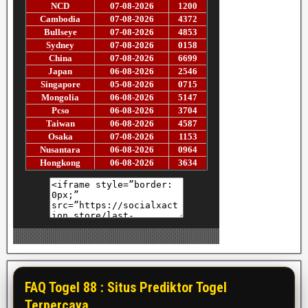
FAQ Togel 88 : Situs Prediktor Togel
Terpercaya