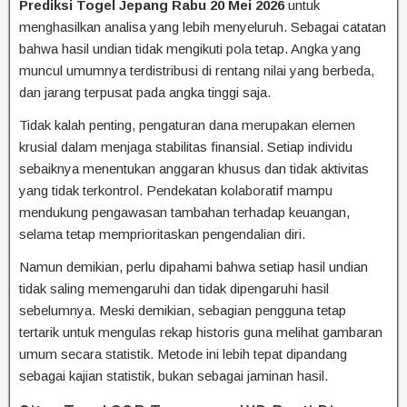
Prediksi Togel Jepang Rabu 20 Mei 2026
untuk
menghasilkan analisa yang lebih menyeluruh. Sebagai catatan
bahwa hasil undian tidak mengikuti pola tetap. Angka yang
muncul umumnya terdistribusi di rentang nilai yang berbeda,
dan jarang terpusat pada angka tinggi saja.
Tidak kalah penting, pengaturan dana merupakan elemen
krusial dalam menjaga stabilitas finansial. Setiap individu
sebaiknya menentukan anggaran khusus dan tidak aktivitas
yang tidak terkontrol. Pendekatan kolaboratif mampu
mendukung pengawasan tambahan terhadap keuangan,
selama tetap memprioritaskan pengendalian diri.
Namun demikian, perlu dipahami bahwa setiap hasil undian
tidak saling memengaruhi dan tidak dipengaruhi hasil
sebelumnya. Meski demikian, sebagian pengguna tetap
tertarik untuk mengulas rekap historis guna melihat gambaran
umum secara statistik. Metode ini lebih tepat dipandang
sebagai kajian statistik, bukan sebagai jaminan hasil.