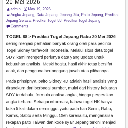
20 Mei 2026
admin
May 19, 2026
Angka Jepang
,
Data Jepang
,
Jepang Jitu
,
Paito Jepang
,
Prediksi
Jepang Selasa
,
Prediksi Togel 88
,
Prediksi Togel Jepang
Comments
TOGEL 88 > Prediksi Togel Jepang Rabu 20 Mei 2026
–
sering menjadi perhatian banyak orang oleh para pecinta
Togel Sidney terfavorit Indonesia. Melalui situs data togel
SDY, kami mengerti perlunya data yang update untuk
kebutuhan analisis. Meski begitu, hasil akhir tetap bersifat
acak, dan pengguna bertanggung jawab atas pilihannya.
Pada prinsipnya, paito Sidney 4D adalah hasil analisis yang
dirangkum dari berbagai sumber, mulai dari history keluaran
SDY terdahulu, formula analisa angka, hingga pergerakan
angka terbaru. Sebagai informasi, bahwa togel HK hanya
buka 5 kali dalam seminggu, yaitu pada hari Senin, Rabu,
Kamis, Sabtu serta Minggu. Oleh karena itu, menganalisa
rekapan paito Taiwan dan kode syair Jepang terkini menjadi