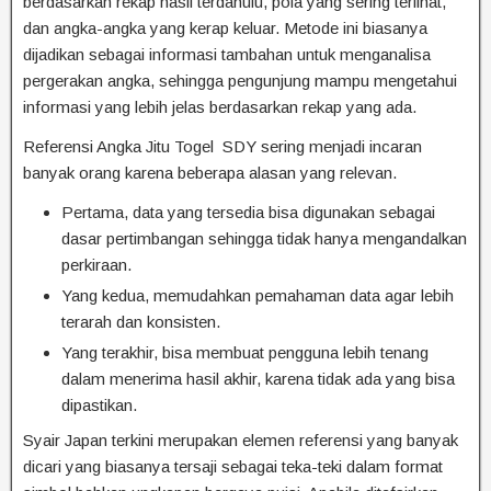
berdasarkan rekap hasil terdahulu, pola yang sering terlihat,
dan angka-angka yang kerap keluar. Metode ini biasanya
dijadikan sebagai informasi tambahan untuk menganalisa
pergerakan angka, sehingga pengunjung mampu mengetahui
informasi yang lebih jelas berdasarkan rekap yang ada.
Referensi Angka Jitu Togel SDY sering menjadi incaran
banyak orang karena beberapa alasan yang relevan.
Pertama, data yang tersedia bisa digunakan sebagai
dasar pertimbangan sehingga tidak hanya mengandalkan
perkiraan.
Yang kedua, memudahkan pemahaman data agar lebih
terarah dan konsisten.
Yang terakhir, bisa membuat pengguna lebih tenang
dalam menerima hasil akhir, karena tidak ada yang bisa
dipastikan.
Syair Japan terkini merupakan elemen referensi yang banyak
dicari yang biasanya tersaji sebagai teka-teki dalam format