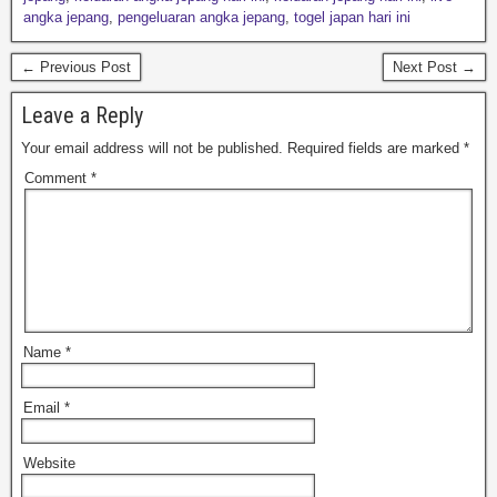
angka jepang
,
pengeluaran angka jepang
,
togel japan hari ini
← Previous Post
Next Post →
Leave a Reply
Your email address will not be published.
Required fields are marked
*
Comment
*
Name
*
Email
*
Website