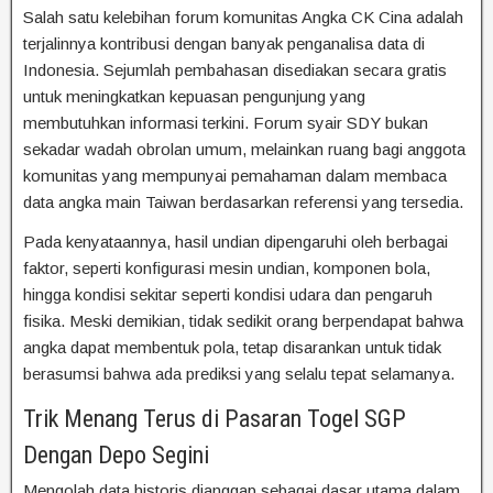
Salah satu kelebihan forum komunitas Angka CK Cina adalah
terjalinnya kontribusi dengan banyak penganalisa data di
Indonesia. Sejumlah pembahasan disediakan secara gratis
untuk meningkatkan kepuasan pengunjung yang
membutuhkan informasi terkini. Forum syair SDY bukan
sekadar wadah obrolan umum, melainkan ruang bagi anggota
komunitas yang mempunyai pemahaman dalam membaca
data angka main Taiwan berdasarkan referensi yang tersedia.
Pada kenyataannya, hasil undian dipengaruhi oleh berbagai
faktor, seperti konfigurasi mesin undian, komponen bola,
hingga kondisi sekitar seperti kondisi udara dan pengaruh
fisika. Meski demikian, tidak sedikit orang berpendapat bahwa
angka dapat membentuk pola, tetap disarankan untuk tidak
berasumsi bahwa ada prediksi yang selalu tepat selamanya.
Trik Menang Terus di Pasaran Togel SGP
Dengan Depo Segini
Mengolah data historis dianggap sebagai dasar utama dalam