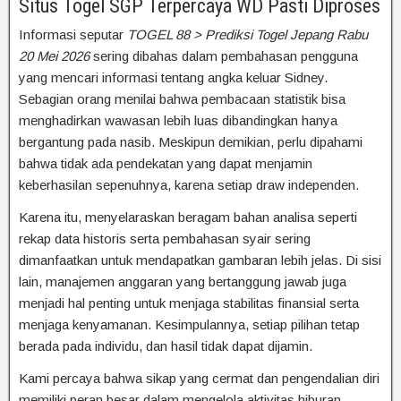
Situs Togel SGP Terpercaya WD Pasti Diproses
Informasi seputar
TOGEL 88 > Prediksi Togel Jepang Rabu
20 Mei 2026
sering dibahas dalam pembahasan pengguna
yang mencari informasi tentang angka keluar Sidney.
Sebagian orang menilai bahwa pembacaan statistik bisa
menghadirkan wawasan lebih luas dibandingkan hanya
bergantung pada nasib. Meskipun demikian, perlu dipahami
bahwa tidak ada pendekatan yang dapat menjamin
keberhasilan sepenuhnya, karena setiap draw independen.
Karena itu, menyelaraskan beragam bahan analisa seperti
rekap data historis serta pembahasan syair sering
dimanfaatkan untuk mendapatkan gambaran lebih jelas. Di sisi
lain, manajemen anggaran yang bertanggung jawab juga
menjadi hal penting untuk menjaga stabilitas finansial serta
menjaga kenyamanan. Kesimpulannya, setiap pilihan tetap
berada pada individu, dan hasil tidak dapat dijamin.
Kami percaya bahwa sikap yang cermat dan pengendalian diri
memiliki peran besar dalam mengelola aktivitas hiburan.