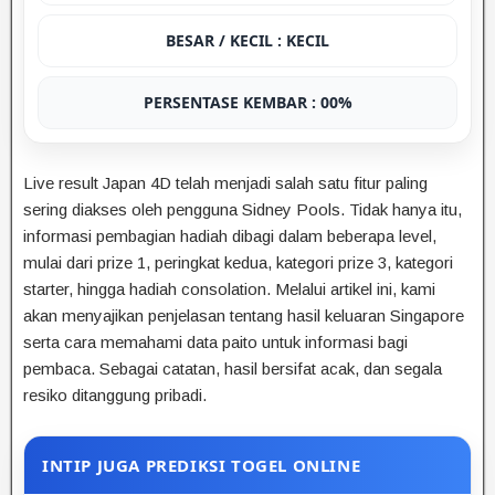
BESAR / KECIL : KECIL
PERSENTASE KEMBAR : 00%
Live result Japan 4D telah menjadi salah satu fitur paling
sering diakses oleh pengguna Sidney Pools. Tidak hanya itu,
informasi pembagian hadiah dibagi dalam beberapa level,
mulai dari prize 1, peringkat kedua, kategori prize 3, kategori
starter, hingga hadiah consolation. Melalui artikel ini, kami
akan menyajikan penjelasan tentang hasil keluaran Singapore
serta cara memahami data paito untuk informasi bagi
pembaca. Sebagai catatan, hasil bersifat acak, dan segala
resiko ditanggung pribadi.
INTIP JUGA PREDIKSI TOGEL ONLINE