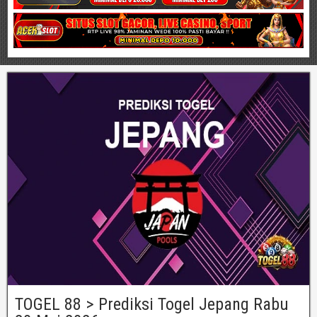
TOGEL 88 > Prediksi Togel Jepang Rabu