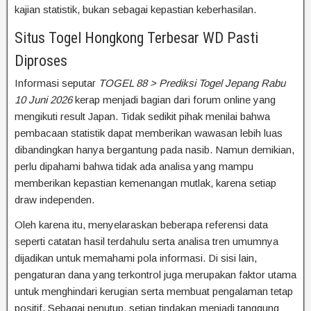
kajian statistik, bukan sebagai kepastian keberhasilan.
Situs Togel Hongkong Terbesar WD Pasti
Diproses
Informasi seputar
TOGEL 88 > Prediksi Togel Jepang Rabu
10 Juni 2026
kerap menjadi bagian dari forum online yang
mengikuti result Japan. Tidak sedikit pihak menilai bahwa
pembacaan statistik dapat memberikan wawasan lebih luas
dibandingkan hanya bergantung pada nasib. Namun demikian,
perlu dipahami bahwa tidak ada analisa yang mampu
memberikan kepastian kemenangan mutlak, karena setiap
draw independen.
Oleh karena itu, menyelaraskan beberapa referensi data
seperti catatan hasil terdahulu serta analisa tren umumnya
dijadikan untuk memahami pola informasi. Di sisi lain,
pengaturan dana yang terkontrol juga merupakan faktor utama
untuk menghindari kerugian serta membuat pengalaman tetap
positif. Sebagai penutup, setiap tindakan menjadi tanggung