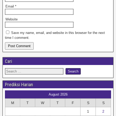
Email
*
Website
Save my name, email, and website in this browser for the next
time I comment.
Cari
Prediksi Harian
August 2026
M
T
W
T
F
S
S
1
2