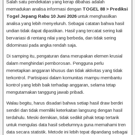
Salah satu pendekatan yang kerap dibahas adalah
memadukan analisa informasi dengan
TOGEL 88 > Prediksi
Togel Jepang Rabu 10 Juni 2026
untuk menghasilkan
analisa yang lebih menyeluruh. Sebagai catatan bahwa hasil
undian tidak dapat dipastikan. Hasil yang tercatat sering kali
bervariasi di rentang nilai yang berbeda, dan tidak sering
didominasi pada angka rendah saja.
Di samping itu, pengaturan dana merupakan elemen krusial
dalam menghindari pemborosan. Pengguna perlu
menetapkan anggaran khusus dan tidak aktivitas yang tidak
terkontrol. Partisipasi dalam komunitas mampu membantu
kontrol yang lebih baik terhadap anggaran, selama tetap
mengutamakan tanggung jawab pribadi.
Walau begitu, harus disadari bahwa setiap hasil draw berdiri
sendiri dan tidak memiliki keterkaitan langsung dengan hasil
terdahulu. Meski demikian, tidak sedikit pihak tetap tertarik
untuk mengulas data hasil sebelumnya guna memahami tren
data secara statistik. Metode ini lebih tepat dipandang sebagai