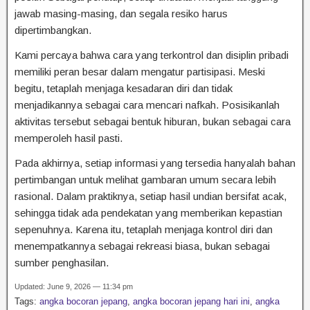
jawab masing-masing, dan segala resiko harus
dipertimbangkan.
Kami percaya bahwa cara yang terkontrol dan disiplin pribadi
memiliki peran besar dalam mengatur partisipasi. Meski
begitu, tetaplah menjaga kesadaran diri dan tidak
menjadikannya sebagai cara mencari nafkah. Posisikanlah
aktivitas tersebut sebagai bentuk hiburan, bukan sebagai cara
memperoleh hasil pasti.
Pada akhirnya, setiap informasi yang tersedia hanyalah bahan
pertimbangan untuk melihat gambaran umum secara lebih
rasional. Dalam praktiknya, setiap hasil undian bersifat acak,
sehingga tidak ada pendekatan yang memberikan kepastian
sepenuhnya. Karena itu, tetaplah menjaga kontrol diri dan
menempatkannya sebagai rekreasi biasa, bukan sebagai
sumber penghasilan.
Updated: June 9, 2026 — 11:34 pm
Tags:
angka bocoran jepang
,
angka bocoran jepang hari ini
,
angka