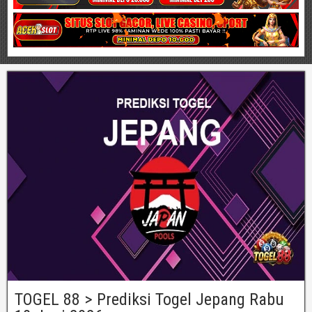
TOGEL 88 > Prediksi Togel Jepang Rabu