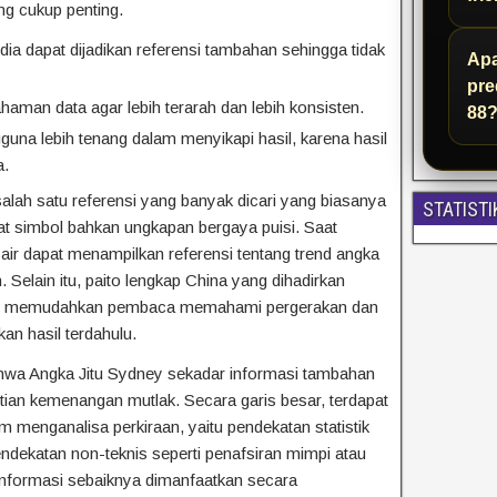
ng cukup penting.
dia dapat dijadikan referensi tambahan sehingga tidak
Apa
pre
man data agar lebih terarah dan lebih konsisten.
88
una lebih tenang dalam menyikapi hasil, karena hasil
a.
alah satu referensi yang banyak dicari yang biasanya
STATISTI
mat simbol bahkan ungkapan bergaya puisi. Saat
yair dapat menampilkan referensi tentang trend angka
Selain itu, paito lengkap China yang dihadirkan
pat memudahkan pembaca memahami pergerakan dan
an hasil terdahulu.
ahwa Angka Jitu Sydney sekadar informasi tambahan
ian kemenangan mutlak. Secara garis besar, terdapat
 menganalisa perkiraan, yaitu pendekatan statistik
pendekatan non-teknis seperti penafsiran mimpi atau
informasi sebaiknya dimanfaatkan secara