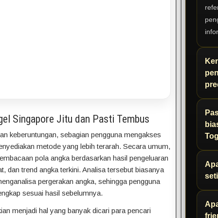
refe
pen
info
Ken
pen
pre
Pas
el Singapore Jitu dan Pasti Tembus
bia
an keberuntungan, sebagian pengguna mengakses
Tog
i menyediakan metode yang lebih terarah. Secara umum,
embacaan pola angka berdasarkan hasil pengeluaran
Apa
t, dan trend angka terkini. Analisa tersebut biasanya
set
 menganalisa pergerakan angka, sehingga pengguna
ngkap sesuai hasil sebelumnya.
Apa
an menjadi hal yang banyak dicari para pencari
fri