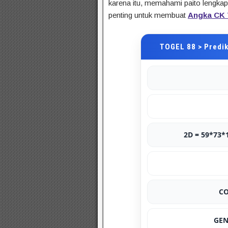
karena itu, memahami paito lengkap
penting untuk membuat
Angka CK T
TOGEL 88 > Predik
2D = 59*73*
CO
GEN