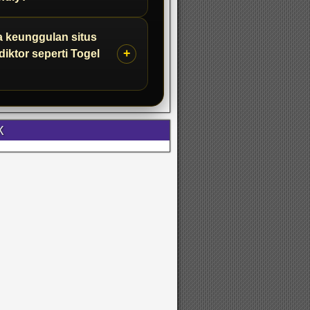
 keunggulan situs
diktor seperti Togel
?
K