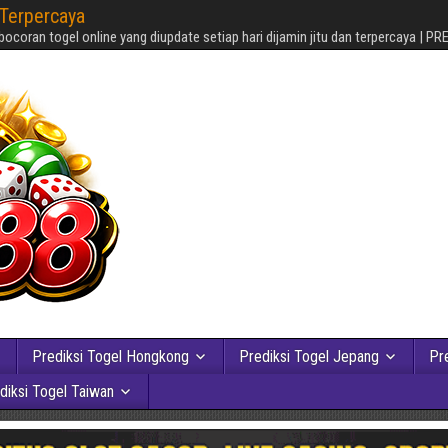
 Terpercaya
 bocoran togel online yang diupdate setiap hari dijamin jitu dan terpercaya | 
Prediksi Togel Hongkong
Prediksi Togel Jepang
Pr
diksi Togel Taiwan