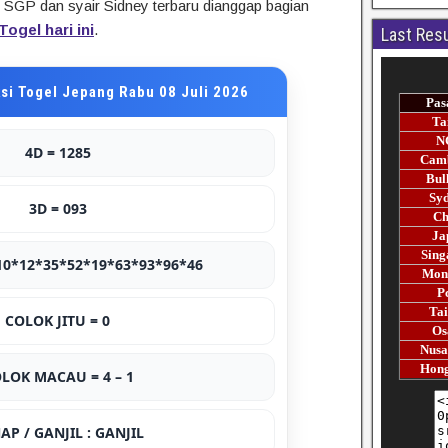
 SGP dan syair Sidney terbaru dianggap bagian
ogel hari ini
.
Last Resu
si Togel Jepang Rabu 08 Juli 2026
4D = 1285
3D = 093
10*12*35*52*19*63*93*96*46
COLOK JITU = 0
LOK MACAU = 4 – 1
AP / GANJIL : GANJIL