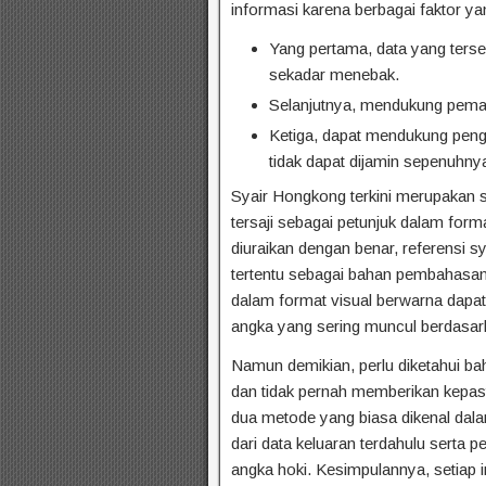
informasi karena berbagai faktor ya
Yang pertama, data yang terse
sekadar menebak.
Selanjutnya, mendukung pemaha
Ketiga, dapat mendukung pengg
tidak dapat dijamin sepenuhny
Syair Hongkong terkini merupakan s
tersaji sebagai petunjuk dalam for
diuraikan dengan benar, referensi s
tertentu sebagai bahan pembahasan. 
dalam format visual berwarna da
angka yang sering muncul berdasark
Namun demikian, perlu diketahui b
dan tidak pernah memberikan kepast
dua metode yang biasa dikenal dalam
dari data keluaran terdahulu serta 
angka hoki. Kesimpulannya, setiap 