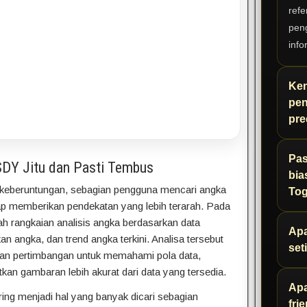
refe
pen
info
Ken
pen
pre
Pas
SDY Jitu dan Pasti Tembus
bia
 keberuntungan, sebagian pengguna mencari angka
Tog
ggap memberikan pendekatan yang lebih terarah. Pada
ah rangkaian analisis angka berdasarkan data
Apa
n angka, dan trend angka terkini. Analisa tersebut
set
han pertimbangan untuk memahami pola data,
an gambaran lebih akurat dari data yang tersedia.
Apa
ng menjadi hal yang banyak dicari sebagian
fri