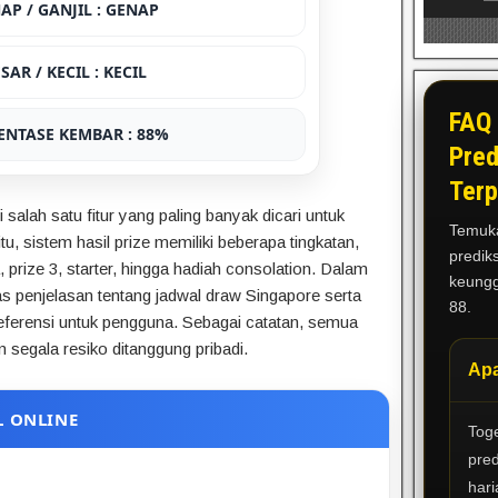
AP / GANJIL : GENAP
SAR / KECIL : KECIL
FAQ 
ENTASE KEMBAR : 88%
Pred
Terp
salah satu fitur yang paling banyak dicari untuk
Temuka
u, sistem hasil prize memiliki beberapa tingkatan,
predik
, prize 3, starter, hingga hadiah consolation. Dalam
keungg
s penjelasan tentang jadwal draw Singapore serta
88.
eferensi untuk pengguna. Sebagai catatan, semua
 segala resiko ditanggung pribadi.
Apa
L ONLINE
Toge
pre
hari