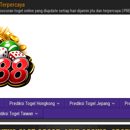
 Terpercaya
 bocoran togel online yang diupdate setiap hari dijamin jitu dan terpercaya | 
Prediksi Togel Hongkong
Prediksi Togel Jepang
Pr
diksi Togel Taiwan