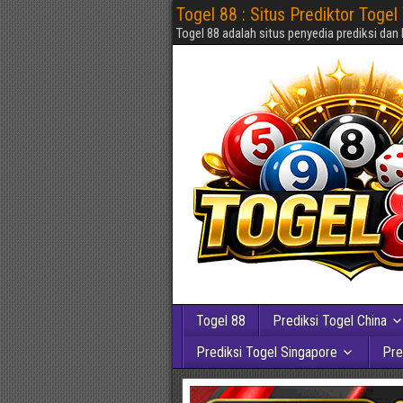
Togel 88 : Situs Prediktor Togel
Togel 88 adalah situs penyedia prediksi dan
Togel 88
Prediksi Togel China
Prediksi Togel Singapore
Pre