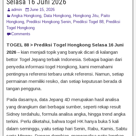
Selasa 16 Juni 2026
admin
June 15, 2026
Angka Hongkong
,
Data Hongkong
,
Hongkong Jitu
,
Paito
Hongkong
,
Prediksi Hongkong Senin
,
Prediksi Togel 88
,
Prediksi
Togel Hongkong
Comments
TOGEL 88 > Prediksi Togel Hongkong Selasa 16 Juni
2026
– kian menjadi topik yang banyak dicari di kalangan
bettor Togel Jepang terbaik Indonesia. Sebagai bagian dari
penyedia informasi togel Hongkong, kami memahami
pentingnya referensi terbaru untuk referensi. Namun, setiap
permainan memiliki resiko, dan setiap keputusan berada di
tangan pengguna.
Pada dasarnya, data Jepang 4D merupakan hasil analisa
yang dirangkum dari berbagai sumber, seperti rekap result
Sidney terdahulu, formula analisa angka, hingga trend angka
terkini. Perlu diketahui, bahwa togel HK hanya buka 5 kali
dalam seminggu, yaitu setiap hari Senin, Rabu, Kamis, Sabtu
serta Minggu. Dengan demikian, menganalisa paito lengkap