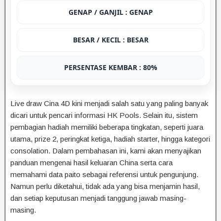
GENAP / GANJIL : GENAP
BESAR / KECIL : BESAR
PERSENTASE KEMBAR : 80%
Live draw Cina 4D kini menjadi salah satu yang paling banyak
dicari untuk pencari informasi HK Pools. Selain itu, sistem
pembagian hadiah memiliki beberapa tingkatan, seperti juara
utama, prize 2, peringkat ketiga, hadiah starter, hingga kategori
consolation. Dalam pembahasan ini, kami akan menyajikan
panduan mengenai hasil keluaran China serta cara
memahami data paito sebagai referensi untuk pengunjung.
Namun perlu diketahui, tidak ada yang bisa menjamin hasil,
dan setiap keputusan menjadi tanggung jawab masing-
masing.