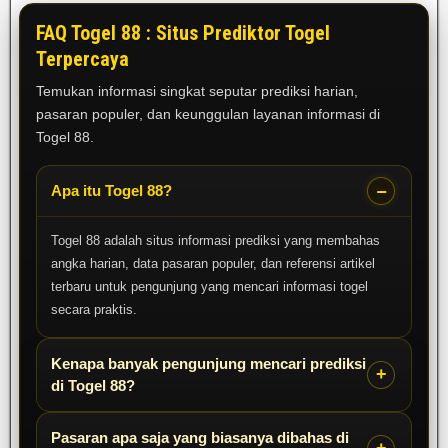
FAQ Togel 88 : Situs Prediktor Togel
Terpercaya
Temukan informasi singkat seputar prediksi harian,
pasaran populer, dan keunggulan layanan informasi di
Togel 88.
Apa itu Togel 88?
Togel 88 adalah situs informasi prediksi yang membahas
angka harian, data pasaran populer, dan referensi artikel
terbaru untuk pengunjung yang mencari informasi togel
secara praktis.
Kenapa banyak pengunjung mencari prediksi
di Togel 88?
Pasaran apa saja yang biasanya dibahas di