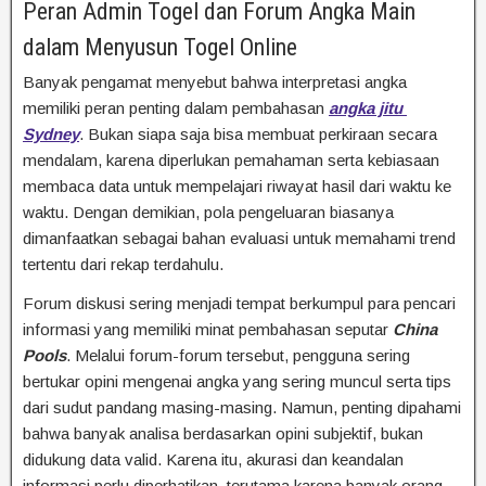
Peran Admin Togel dan Forum Angka Main
dalam Menyusun Togel Online
Banyak pengamat menyebut bahwa interpretasi angka
memiliki peran penting dalam pembahasan
angka jitu
Sydney
. Bukan siapa saja bisa membuat perkiraan secara
mendalam, karena diperlukan pemahaman serta kebiasaan
membaca data untuk mempelajari riwayat hasil dari waktu ke
waktu. Dengan demikian, pola pengeluaran biasanya
dimanfaatkan sebagai bahan evaluasi untuk memahami trend
tertentu dari rekap terdahulu.
Forum diskusi sering menjadi tempat berkumpul para pencari
informasi yang memiliki minat pembahasan seputar
China
Pools
. Melalui forum-forum tersebut, pengguna sering
bertukar opini mengenai angka yang sering muncul serta tips
dari sudut pandang masing-masing. Namun, penting dipahami
bahwa banyak analisa berdasarkan opini subjektif, bukan
didukung data valid. Karena itu, akurasi dan keandalan
informasi perlu diperhatikan, terutama karena banyak orang