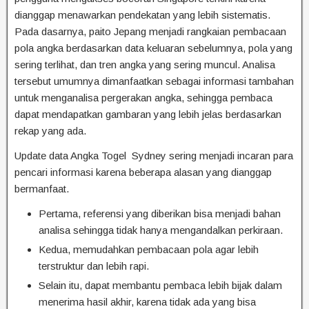
dianggap menawarkan pendekatan yang lebih sistematis.
Pada dasarnya, paito Jepang menjadi rangkaian pembacaan
pola angka berdasarkan data keluaran sebelumnya, pola yang
sering terlihat, dan tren angka yang sering muncul. Analisa
tersebut umumnya dimanfaatkan sebagai informasi tambahan
untuk menganalisa pergerakan angka, sehingga pembaca
dapat mendapatkan gambaran yang lebih jelas berdasarkan
rekap yang ada.
Update data Angka Togel Sydney sering menjadi incaran para
pencari informasi karena beberapa alasan yang dianggap
bermanfaat.
Pertama, referensi yang diberikan bisa menjadi bahan
analisa sehingga tidak hanya mengandalkan perkiraan.
Kedua, memudahkan pembacaan pola agar lebih
terstruktur dan lebih rapi.
Selain itu, dapat membantu pembaca lebih bijak dalam
menerima hasil akhir, karena tidak ada yang bisa