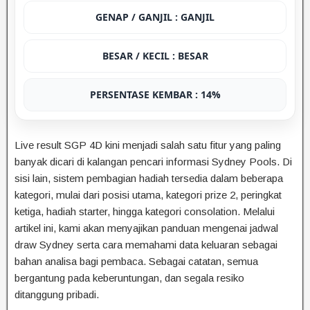
GENAP / GANJIL : GANJIL
BESAR / KECIL : BESAR
PERSENTASE KEMBAR : 14%
Live result SGP 4D kini menjadi salah satu fitur yang paling
banyak dicari di kalangan pencari informasi Sydney Pools. Di
sisi lain, sistem pembagian hadiah tersedia dalam beberapa
kategori, mulai dari posisi utama, kategori prize 2, peringkat
ketiga, hadiah starter, hingga kategori consolation. Melalui
artikel ini, kami akan menyajikan panduan mengenai jadwal
draw Sydney serta cara memahami data keluaran sebagai
bahan analisa bagi pembaca. Sebagai catatan, semua
bergantung pada keberuntungan, dan segala resiko
ditanggung pribadi.