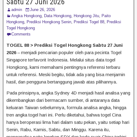
Sabtu 27 Juni 2026
admin
June 26, 2026
Angka Hongkong
,
Data Hongkong
,
Hongkong Jitu
,
Paito
Hongkong
,
Prediksi Hongkong Senin
,
Prediksi Togel 88
,
Prediksi
Togel Hongkong
Comments
TOGEL 88 > Prediksi Togel Hongkong Sabtu 27 Juni
2026
– menjadi pencarian populer oleh para pecinta Togel
Singapore terfavorit Indonesia. Melalui situs data togel
Hongkong, kami memahami pentingnya referensi terbaru
untuk referensi. Meski begitu, tidak ada yang bisa menjamin
hasil, dan pengguna bertanggung jawab atas pilihannya.
Pada prinsipnya, angka Sydney 4D menjadi hasil analisa yang
dikembangkan dari bermacam sumber, di antaranya data
keluaran Taiwan sebelumnya, formula analisa angka, hingga
tren angka togel hari ini. Perlu diketahui, bahwa togel Cina
hanya beroperasi lima hari dalam satu pekan, yaitu setiap hari
Senin, Rabu, Kamis, Sabtu, dan Minggu. Karena itu,
menganalisa paito lengkap SDY dan kode syair China terkini