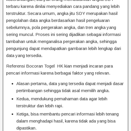
terbaru karena dinilai menyediakan cara pandang yang lebih
terstruktur. Secara umum, angka jitu SDY merupakan hasil
pengolahan data angka berdasarkan hasil pengeluaran
sebelumnya, pola pergerakan angka, dan tren angka yang
sering muncul. Proses ini sering dijadikan sebagai informasi
tambahan untuk menganalisa pergerakan angka, sehingga
pengunjung dapat mendapatkan gambaran lebih lengkap dari
data yang tersedia.
Referensi Bocoran Togel HK kian menjadi incaran para
pencari informasi karena berbagai faktor yang relevan.
Alasan pertama, data yang tersedia dapat menjadi dasar
pertimbangan sehingga tidak asal memilih angka.
Kedua, mendukung pemahaman data agar lebih
terstruktur dan lebih rapi.
Ketiga, bisa membantu pencari informasi lebih tenang
dalam menghadapi hasil, karena tidak ada yang bisa
dipastikan.