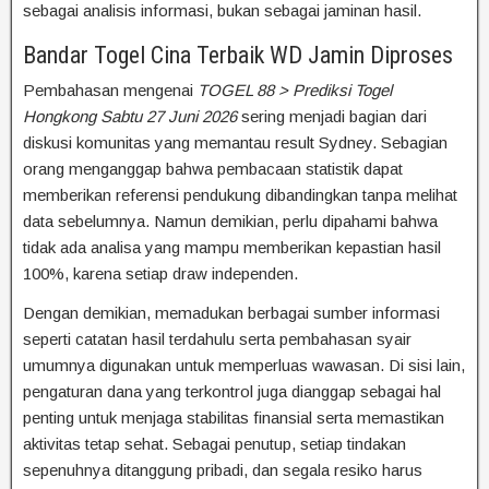
sebagai analisis informasi, bukan sebagai jaminan hasil.
Bandar Togel Cina Terbaik WD Jamin Diproses
Pembahasan mengenai
TOGEL 88 > Prediksi Togel
Hongkong Sabtu 27 Juni 2026
sering menjadi bagian dari
diskusi komunitas yang memantau result Sydney. Sebagian
orang menganggap bahwa pembacaan statistik dapat
memberikan referensi pendukung dibandingkan tanpa melihat
data sebelumnya. Namun demikian, perlu dipahami bahwa
tidak ada analisa yang mampu memberikan kepastian hasil
100%, karena setiap draw independen.
Dengan demikian, memadukan berbagai sumber informasi
seperti catatan hasil terdahulu serta pembahasan syair
umumnya digunakan untuk memperluas wawasan. Di sisi lain,
pengaturan dana yang terkontrol juga dianggap sebagai hal
penting untuk menjaga stabilitas finansial serta memastikan
aktivitas tetap sehat. Sebagai penutup, setiap tindakan
sepenuhnya ditanggung pribadi, dan segala resiko harus