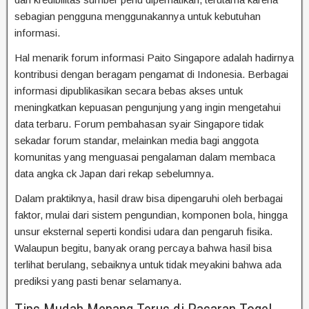
sebagian pengguna menggunakannya untuk kebutuhan
informasi.
Hal menarik forum informasi Paito Singapore adalah hadirnya
kontribusi dengan beragam pengamat di Indonesia. Berbagai
informasi dipublikasikan secara bebas akses untuk
meningkatkan kepuasan pengunjung yang ingin mengetahui
data terbaru. Forum pembahasan syair Singapore tidak
sekadar forum standar, melainkan media bagi anggota
komunitas yang menguasai pengalaman dalam membaca
data angka ck Japan dari rekap sebelumnya.
Dalam praktiknya, hasil draw bisa dipengaruhi oleh berbagai
faktor, mulai dari sistem pengundian, komponen bola, hingga
unsur eksternal seperti kondisi udara dan pengaruh fisika.
Walaupun begitu, banyak orang percaya bahwa hasil bisa
terlihat berulang, sebaiknya untuk tidak meyakini bahwa ada
prediksi yang pasti benar selamanya.