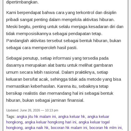
dipertimbangkan.
Kami berpendapat bahwa cara yang terkontrol dan disiplin
pribadi sangat penting dalam mengelola aktivitas hiburan.
Meski begitu, penting untuk selalu menjaga kesadaran diri dan
tidak memposisikannya sebagai pendapatan tetap.
Pandanglah aktivitas tersebut sebagai bentuk hiburan, bukan
sebagai cara memperoleh hasil pasti.
Sebagai penutup, setiap informasi yang tersedia pada
dasarnya merupakan alat bantu untuk melihat gambaran
umum secara lebih rasional. Dalam praktiknya, setiap
keluaran bersifat acak, sehingga tidak ada metode yang bisa
memastikan keberhasilan. Karena itu, sebaiknya tetap
bersikap realistis dan memandang hal ini sebagai bentuk
hiburan, bukan sebagai jaminan finansial.
Updated: June 26, 2026 — 10:13 pm
Tags:
angka jitu hk malam ini
,
angka keluar hk
,
angka keluar
hongkong
,
angka keluar hongkong hari ini
,
angka keluar togel
hongkong
,
angka naik hk
,
bocoran hk malam ini
,
bocoran hk mlm ini
,