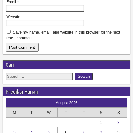
Email
*
Website
Save my name, email, and website in this browser for the next
time I comment.
Cari
Prediksi Harian
August 2026
M
T
W
T
F
S
S
1
2
3
4
5
6
7
8
9