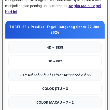
menjadi bagian penting untuk membuat
Angka Main Togel
hari ini
.
TOGEL 88 > Prediksi Togel Hongkong Sabtu 27 Juni
2026
4D = 1858
3D = 002
2D = 40*65*83*03*77*92*34*11*55*23*88
COLOK JITU = 3
COLOK MACAU = 7 – 2