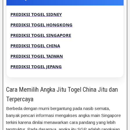
PREDIKSI TOGEL SIDNEY
PREDIKSI TOGEL HONGKONG
PREDIKSI TOGEL SINGAPORE
PREDIKSI TOGEL CHINA
PREDIKSI TOGEL TAIWAN
PREDIKSI TOGEL JEPANG
Cara Memilih Angka Jitu Togel China Jitu dan
Terpercaya
Berbeda dengan murni bergantung pada nasib semata,
banyak pencari informasi mengakses angka main Singapore
terkini karena dinilai menawarkan cara pandang yang lebih
terstruktur. Pada dasarnya, angka jitu SGP adalah rangkaian