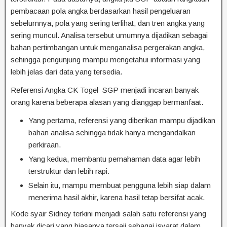
pembacaan pola angka berdasarkan hasil pengeluaran
sebelumnya, pola yang sering terlihat, dan tren angka yang
sering muncul. Analisa tersebut umumnya dijadikan sebagai
bahan pertimbangan untuk menganalisa pergerakan angka,
sehingga pengunjung mampu mengetahui informasi yang
lebih jelas dari data yang tersedia.
Referensi Angka CK Togel SGP menjadi incaran banyak
orang karena beberapa alasan yang dianggap bermanfaat.
Yang pertama, referensi yang diberikan mampu dijadikan
bahan analisa sehingga tidak hanya mengandalkan
perkiraan.
Yang kedua, membantu pemahaman data agar lebih
terstruktur dan lebih rapi.
Selain itu, mampu membuat pengguna lebih siap dalam
menerima hasil akhir, karena hasil tetap bersifat acak.
Kode syair Sidney terkini menjadi salah satu referensi yang
banyak dicari yang biasanya tersaji sebagai isyarat dalam