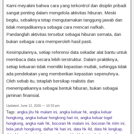
Kami meyakini bahwa cara yang terkontrol dan disiplin pribadi
sangat penting dalam mengelola aktivitas hiburan. Meski
begitu, sebaiknya tetap mengutamakan tanggung jawab dan
tidak menjadikannya sebagai cara mencari nafkah.
Pandanglah aktivitas tersebut sebagai hiburan semata, dan
bukan sebagai cara memperoleh hasil pasti.
Kesimpulannya, setiap referensi data sekadar alat bantu untuk
membaca data secara lebih terstruktur. Dalam praktiknya,
setiap keluaran tidak memiliki kepastian mutlak, sehingga tidak
ada pendekatan yang memberikan kepastian sepenuhnya.
Oleh sebab itu, tetaplah bersikap realistis dan
menempatkannya sebagai bentuk hiburan, bukan sebagai
jaminan finansial.
Updated: June 12, 2026 — 10:33 pm
Tags:
angka jitu hk malam ini
,
angka keluar hk
,
angka keluar
hongkong
,
angka keluar hongkong hari ini
,
angka keluar togel
hongkong
,
angka naik hk
,
bocoran hk malam ini
,
bocoran hk mlm ini
,
bola jatuh hongkong
,
daftar hk hari ini
,
data hk 4d
,
data hk lengkap
,