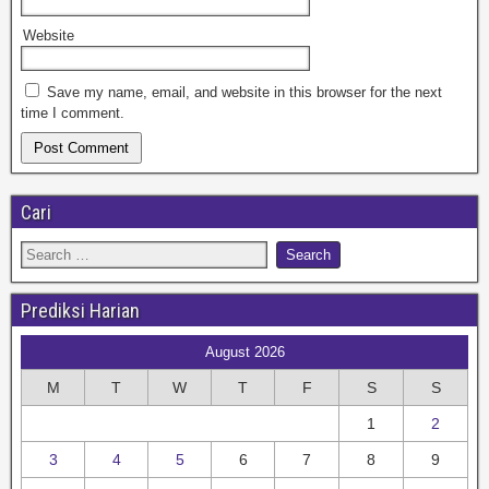
Website
Save my name, email, and website in this browser for the next
time I comment.
Cari
Prediksi Harian
August 2026
M
T
W
T
F
S
S
1
2
3
4
5
6
7
8
9