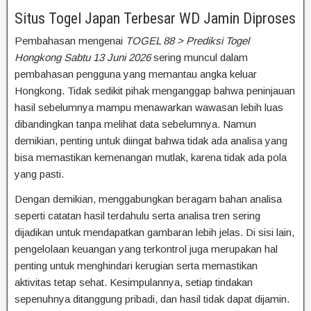
Situs Togel Japan Terbesar WD Jamin Diproses
Pembahasan mengenai
TOGEL 88 > Prediksi Togel
Hongkong Sabtu 13 Juni 2026
sering muncul dalam
pembahasan pengguna yang memantau angka keluar
Hongkong. Tidak sedikit pihak menganggap bahwa peninjauan
hasil sebelumnya mampu menawarkan wawasan lebih luas
dibandingkan tanpa melihat data sebelumnya. Namun
demikian, penting untuk diingat bahwa tidak ada analisa yang
bisa memastikan kemenangan mutlak, karena tidak ada pola
yang pasti.
Dengan demikian, menggabungkan beragam bahan analisa
seperti catatan hasil terdahulu serta analisa tren sering
dijadikan untuk mendapatkan gambaran lebih jelas. Di sisi lain,
pengelolaan keuangan yang terkontrol juga merupakan hal
penting untuk menghindari kerugian serta memastikan
aktivitas tetap sehat. Kesimpulannya, setiap tindakan
sepenuhnya ditanggung pribadi, dan hasil tidak dapat dijamin.