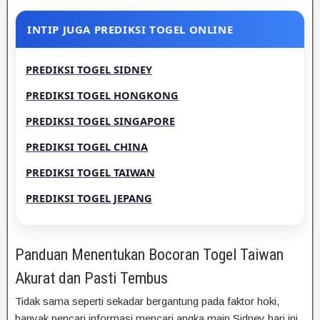
INTIP JUGA PREDIKSI TOGEL ONLINE
PREDIKSI TOGEL SIDNEY
PREDIKSI TOGEL HONGKONG
PREDIKSI TOGEL SINGAPORE
PREDIKSI TOGEL CHINA
PREDIKSI TOGEL TAIWAN
PREDIKSI TOGEL JEPANG
Panduan Menentukan Bocoran Togel Taiwan
Akurat dan Pasti Tembus
Tidak sama seperti sekadar bergantung pada faktor hoki,
banyak pencari informasi mencari angka main Sidney hari ini