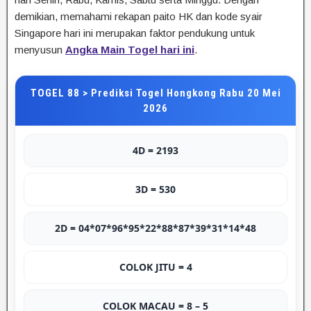
demikian, memahami rekapan paito HK dan kode syair
Singapore hari ini merupakan faktor pendukung untuk
menyusun
Angka Main Togel hari ini
.
TOGEL 88 > Prediksi Togel Hongkong Rabu 20 Mei
2026
4D = 2193
3D = 530
2D = 04*07*96*95*22*88*87*39*31*14*48
COLOK JITU = 4
COLOK MACAU = 8 – 5