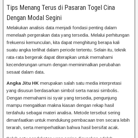
Tips Menang Terus di Pasaran Togel Cina
Dengan Modal Segini
Melakukan analisis data menjadi fondasi penting dalam
menelaah pergerakan data yang tersedia. Melalui perhitungan
frekuensi kemunculan, kita dapat menghitung berapa kali
suatu angka terlihat dalam periode tertentu. Selain itu, teknik
rata-rata bergerak dapat diterapkan untuk memahami
kecenderungan umum dengan meminimalkan perubahan
sesaat dalam data.
Angka Jitu HK
merupakan salah satu media interpretasi
yang disusun berdasarkan simbol serta narasi simbolis.
Dengan memahami isi syair yang tersedia, pengunjung
mampu mengaitkan makna kiasan dengan rekap hasil
terdahulu sebagai materi analisa. Metode tersebut sering
dimanfaatkan untuk mendukung pembacaan tren secara lebih
terarah, serta memperhatikan bahwa hasil bersifat acak.