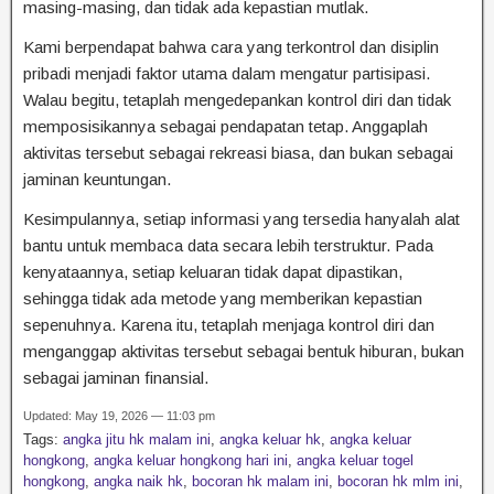
masing-masing, dan tidak ada kepastian mutlak.
Kami berpendapat bahwa cara yang terkontrol dan disiplin
pribadi menjadi faktor utama dalam mengatur partisipasi.
Walau begitu, tetaplah mengedepankan kontrol diri dan tidak
memposisikannya sebagai pendapatan tetap. Anggaplah
aktivitas tersebut sebagai rekreasi biasa, dan bukan sebagai
jaminan keuntungan.
Kesimpulannya, setiap informasi yang tersedia hanyalah alat
bantu untuk membaca data secara lebih terstruktur. Pada
kenyataannya, setiap keluaran tidak dapat dipastikan,
sehingga tidak ada metode yang memberikan kepastian
sepenuhnya. Karena itu, tetaplah menjaga kontrol diri dan
menganggap aktivitas tersebut sebagai bentuk hiburan, bukan
sebagai jaminan finansial.
Updated: May 19, 2026 — 11:03 pm
Tags:
angka jitu hk malam ini
,
angka keluar hk
,
angka keluar
hongkong
,
angka keluar hongkong hari ini
,
angka keluar togel
hongkong
,
angka naik hk
,
bocoran hk malam ini
,
bocoran hk mlm ini
,