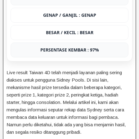
GENAP / GANJIL : GENAP
BESAR / KECIL : BESAR
PERSENTASE KEMBAR : 97%
Live result Taiwan 4D telah menjadi layanan paling sering
diakses untuk pengguna Sidney Pools. Di sisi lain,
mekanisme hasil prize tersedia dalam beberapa kategori,
seperti prize 1, kategori prize 2, peringkat ketiga, hadiah
starter, hingga consolation. Melalui artikel ini, kami akan
mengulas informasi seputar rekap data Sydney serta cara
membaca data keluaran untuk informasi bagi pembaca.
Namun perlu diketahui, tidak ada yang bisa menjamin hasil,
dan segala resiko ditanggung pribadi.