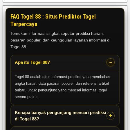
FAQ Togel 88 : Situs Prediktor Togel
Terpercaya
Temukan informasi singkat seputar prediksi harian,
pasaran populer, dan keunggulan layanan informasi di
Togel 88.
Apa itu Togel 88?
Togel 88 adalah situs informasi prediksi yang membahas
angka harian, data pasaran populer, dan referensi artikel
terbaru untuk pengunjung yang mencari informasi togel
secara praktis.
Kenapa banyak pengunjung mencari prediksi
di Togel 88?