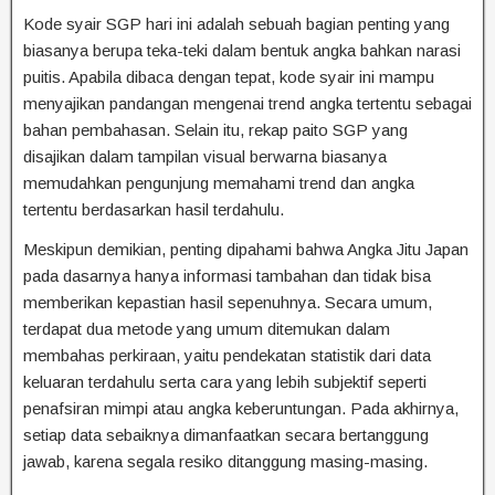
Kode syair SGP hari ini adalah sebuah bagian penting yang
biasanya berupa teka-teki dalam bentuk angka bahkan narasi
puitis. Apabila dibaca dengan tepat, kode syair ini mampu
menyajikan pandangan mengenai trend angka tertentu sebagai
bahan pembahasan. Selain itu, rekap paito SGP yang
disajikan dalam tampilan visual berwarna biasanya
memudahkan pengunjung memahami trend dan angka
tertentu berdasarkan hasil terdahulu.
Meskipun demikian, penting dipahami bahwa Angka Jitu Japan
pada dasarnya hanya informasi tambahan dan tidak bisa
memberikan kepastian hasil sepenuhnya. Secara umum,
terdapat dua metode yang umum ditemukan dalam
membahas perkiraan, yaitu pendekatan statistik dari data
keluaran terdahulu serta cara yang lebih subjektif seperti
penafsiran mimpi atau angka keberuntungan. Pada akhirnya,
setiap data sebaiknya dimanfaatkan secara bertanggung
jawab, karena segala resiko ditanggung masing-masing.