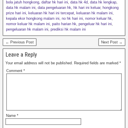
bola jatuh hongkong
,
daftar hk hari ini
,
data hk 4d
,
data hk lengkap
,
data hk malam ini
,
data pengeluaran hk
,
hk hari ini keluar
,
hongkong
prize hari ini
,
keluaran hk hari ini tercepat
,
keluaran hk malam ini
,
kepala ekor hongkong malam ini
,
no hk hari ini
,
nomor keluar hk
,
nomor keluar hk malam ini
,
paito harian hk
,
pengeluar hk hari ini
,
pengeluaran hk malam ini
,
prediksi hk malam ini
← Previous Post
Next Post →
Leave a Reply
Your email address will not be published.
Required fields are marked
*
Comment
*
Name
*