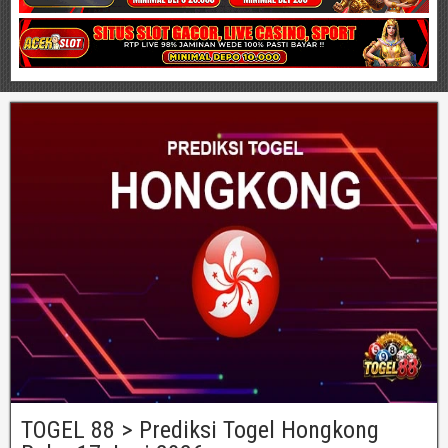
TOGEL 88 > Prediksi Togel Hongkong