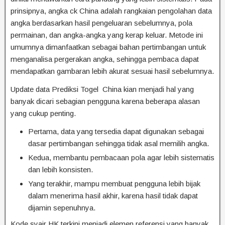
prinsipnya, angka ck China adalah rangkaian pengolahan data
angka berdasarkan hasil pengeluaran sebelumnya, pola
permainan, dan angka-angka yang kerap keluar. Metode ini
umumnya dimanfaatkan sebagai bahan pertimbangan untuk
menganalisa pergerakan angka, sehingga pembaca dapat
mendapatkan gambaran lebih akurat sesuai hasil sebelumnya.
Update data Prediksi Togel China kian menjadi hal yang
banyak dicari sebagian pengguna karena beberapa alasan
yang cukup penting.
Pertama, data yang tersedia dapat digunakan sebagai
dasar pertimbangan sehingga tidak asal memilih angka.
Kedua, membantu pembacaan pola agar lebih sistematis
dan lebih konsisten.
Yang terakhir, mampu membuat pengguna lebih bijak
dalam menerima hasil akhir, karena hasil tidak dapat
dijamin sepenuhnya.
Kode syair HK terkini menjadi elemen referensi yang banyak