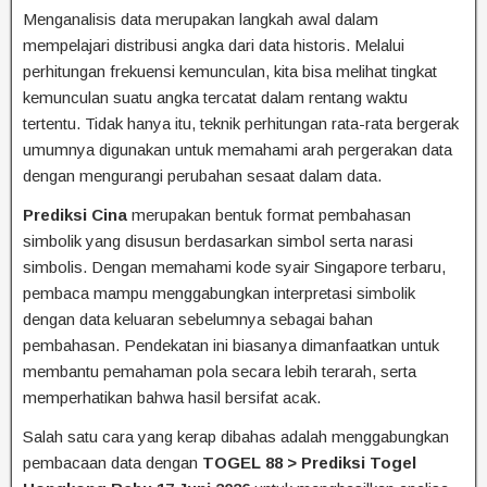
Menganalisis data merupakan langkah awal dalam
mempelajari distribusi angka dari data historis. Melalui
perhitungan frekuensi kemunculan, kita bisa melihat tingkat
kemunculan suatu angka tercatat dalam rentang waktu
tertentu. Tidak hanya itu, teknik perhitungan rata-rata bergerak
umumnya digunakan untuk memahami arah pergerakan data
dengan mengurangi perubahan sesaat dalam data.
Prediksi Cina
merupakan bentuk format pembahasan
simbolik yang disusun berdasarkan simbol serta narasi
simbolis. Dengan memahami kode syair Singapore terbaru,
pembaca mampu menggabungkan interpretasi simbolik
dengan data keluaran sebelumnya sebagai bahan
pembahasan. Pendekatan ini biasanya dimanfaatkan untuk
membantu pemahaman pola secara lebih terarah, serta
memperhatikan bahwa hasil bersifat acak.
Salah satu cara yang kerap dibahas adalah menggabungkan
pembacaan data dengan
TOGEL 88 > Prediksi Togel