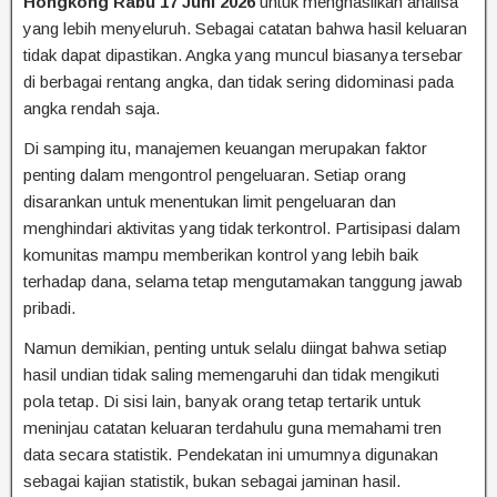
Hongkong Rabu 17 Juni 2026
untuk menghasilkan analisa
yang lebih menyeluruh. Sebagai catatan bahwa hasil keluaran
tidak dapat dipastikan. Angka yang muncul biasanya tersebar
di berbagai rentang angka, dan tidak sering didominasi pada
angka rendah saja.
Di samping itu, manajemen keuangan merupakan faktor
penting dalam mengontrol pengeluaran. Setiap orang
disarankan untuk menentukan limit pengeluaran dan
menghindari aktivitas yang tidak terkontrol. Partisipasi dalam
komunitas mampu memberikan kontrol yang lebih baik
terhadap dana, selama tetap mengutamakan tanggung jawab
pribadi.
Namun demikian, penting untuk selalu diingat bahwa setiap
hasil undian tidak saling memengaruhi dan tidak mengikuti
pola tetap. Di sisi lain, banyak orang tetap tertarik untuk
meninjau catatan keluaran terdahulu guna memahami tren
data secara statistik. Pendekatan ini umumnya digunakan
sebagai kajian statistik, bukan sebagai jaminan hasil.