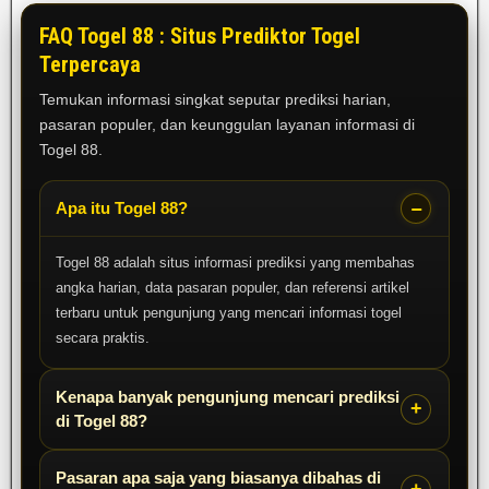
FAQ Togel 88 : Situs Prediktor Togel
Terpercaya
Temukan informasi singkat seputar prediksi harian,
pasaran populer, dan keunggulan layanan informasi di
Togel 88.
Apa itu Togel 88?
Togel 88 adalah situs informasi prediksi yang membahas
angka harian, data pasaran populer, dan referensi artikel
terbaru untuk pengunjung yang mencari informasi togel
secara praktis.
Kenapa banyak pengunjung mencari prediksi
di Togel 88?
Pasaran apa saja yang biasanya dibahas di