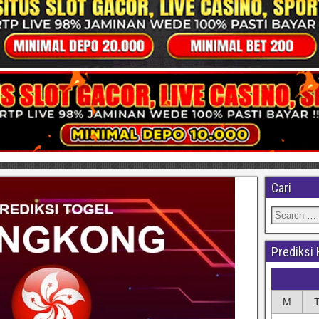
Cari
Prediksi 
M