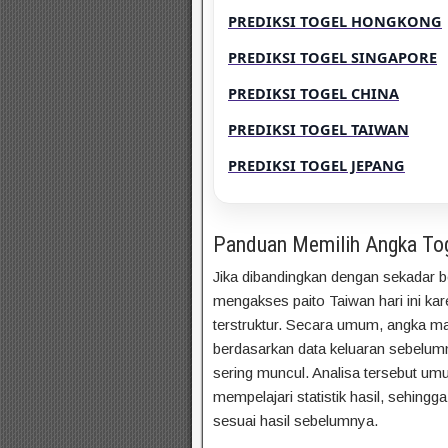
PREDIKSI TOGEL HONGKONG
PREDIKSI TOGEL SINGAPORE
PREDIKSI TOGEL CHINA
PREDIKSI TOGEL TAIWAN
PREDIKSI TOGEL JEPANG
Panduan Memilih Angka Tog
Jika dibandingkan dengan sekadar b
mengakses paito Taiwan hari ini k
terstruktur. Secara umum, angka m
berdasarkan data keluaran sebelumn
sering muncul. Analisa tersebut um
mempelajari statistik hasil, sehin
sesuai hasil sebelumnya.