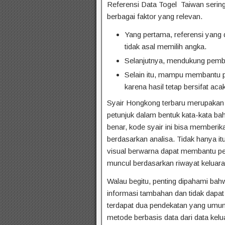
Referensi Data Togel Taiwan sering
berbagai faktor yang relevan.
Yang pertama, referensi yang 
tidak asal memilih angka.
Selanjutnya, mendukung pembac
Selain itu, mampu membantu p
karena hasil tetap bersifat acak
Syair Hongkong terbaru merupakan
petunjuk dalam bentuk kata-kata ba
benar, kode syair ini bisa memberi
berdasarkan analisa. Tidak hanya it
visual berwarna dapat membantu pe
muncul berdasarkan riwayat keluara
Walau begitu, penting dipahami ba
informasi tambahan dan tidak dap
terdapat dua pendekatan yang umu
metode berbasis data dari data kelua