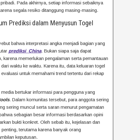
 pribadi. Pada akhirnya, setiap informasi sebaiknya
karena segala resiko ditanggung masing-masing.
um Prediksi dalam Menyusun Togel
nyebut bahwa interpretasi angka menjadi bagian yang
utar
prediksi China
. Bukan siapa saja dapat
m, karena memerlukan pengalaman serta pemantauan
dari waktu ke waktu. Karena itu, data keluaran togel
valuasi untuk memahami trend tertentu dari rekap
media bertukar informasi para pengguna yang
ools
. Dalam komunitas tersebut, para anggota sering
ng sering muncul serta saran menurut pengamatan
 bahwa sebagian besar informasi berdasarkan opini
rkan bukti konkret. Oleh sebab itu, kejelasan dan
g penting, terutama karena banyak orang
mbilan keputusan.