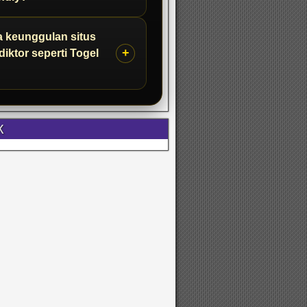
 keunggulan situs
diktor seperti Togel
?
K