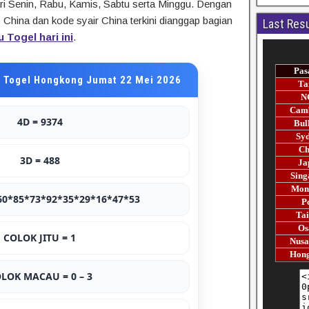
hari Senin, Rabu, Kamis, Sabtu serta Minggu. Dengan
 China dan kode syair China terkini dianggap bagian
Last Resu
 Togel hari ini
.
i Togel Hongkong Jumat 22 Mei 2026
4D = 9374
3D = 488
60*85*73*92*35*29*16*47*53
COLOK JITU = 1
LOK MACAU = 0 – 3