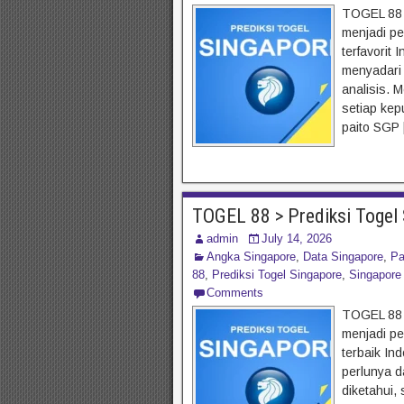
TOGEL 88 >
menjadi pe
terfavorit 
menyadari 
analisis. 
setiap kep
paito SGP 
TOGEL 88 > Prediksi Togel 
admin
July 14, 2026
Angka Singapore
,
Data Singapore
,
Pa
88
,
Prediksi Togel Singapore
,
Singapore 
Comments
TOGEL 88 >
menjadi pe
terbaik In
perlunya d
diketahui,